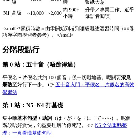
級
時
報紙大意
約 900+
升學／專業工作、近乎
高級
N1
~10,000+
~2,000
小時
母語者閱讀
<small>*累積時數＝由零開始到考到嗰級嘅總溫習時間（非母
語漢字圈學習者參考）。</small>
分階段點行
第 0 站：五十音（唔跳得過）
平假名 + 片假名共約 100 個音，係一切嘅地基。呢關要
滾瓜
爛熟
至好行下一步。 👉
五十音入門：平假名、片假名的高效
學習法
第 1 站：N5–N4 打基礎
集中喺
基本句型 + 助詞
（は・が・を・に・で⋯⋯）。呢個
階段唔好貪快，句型要理解唔係死記。 👉
N5 文法重點整
理：一頁看懂基礎句型