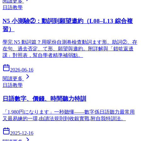
閱讀更多
日語教學
N5 小測驗②：動詞到願望邀約（L08–L13 綜合複
習）
學完 N5 動詞篇？用呢份自測卷檢查動詞ます形、助詞②、存
在句、過去否定、て形、願望與邀約。附詳解與「錯咗返邊
課」對照表，幫自學者精準補弱點。
2026-06-16
閱讀更多
日語教學
日語數字、價錢、時間聽力特訓
「1,980円になります」一秒聽懂——數字係日語聽力最常用
又最易練的一環,由讀法規則到收銀實戰,附自我特訓法。
2025-12-16