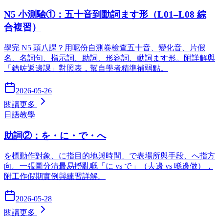
N5 小測驗①：五十音到動詞ます形（L01–L08 綜
合複習）
學完 N5 頭八課？用呢份自測卷檢查五十音、變化音、片假
名、名詞句、指示詞、助詞、形容詞、動詞ます形。附詳解與
「錯咗返邊課」對照表，幫自學者精準補弱點。
2026-05-26
閱讀更多
日語教學
助詞②：を・に・で・へ
を標動作對象、に指目的地與時間、で表場所與手段、へ指方
向。一張圖分清最易撈亂嘅「に vs で」（去邊 vs 喺邊做），
附工作假期實例與練習詳解。
2026-05-28
閱讀更多