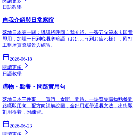
閱讀更多
日語教學
自我介紹與日常寒暄
落地日本第一關：識講招呼同自我介紹。一張五句範本卡即背
即用，加埋一日到晚嘅寒暄語（おはよう到お疲れ様），附打
工租屋實際場景與練習。
2026-06-18
閱讀更多
日語教學
購物・點餐・問路實用句
落地日本三件事——買嘢、食嘢、問路。一課齊集購物點餐問
路嘅即用句，配方向詞解說圖，全部用返學過嘅文法，出街即
刻用得着，附練習。
2026-06-23
閱讀更多