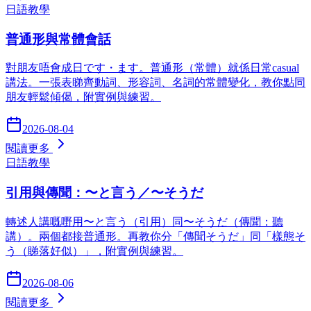
日語教學
普通形與常體會話
對朋友唔會成日です・ます。普通形（常體）就係日常casual
講法。一張表睇齊動詞、形容詞、名詞的常體變化，教你點同
朋友輕鬆傾偈，附實例與練習。
2026-08-04
閱讀更多
日語教學
引用與傳聞：〜と言う／〜そうだ
轉述人講嘅嘢用〜と言う（引用）同〜そうだ（傳聞：聽
講）。兩個都接普通形。再教你分「傳聞そうだ」同「樣態そ
う（睇落好似）」，附實例與練習。
2026-08-06
閱讀更多