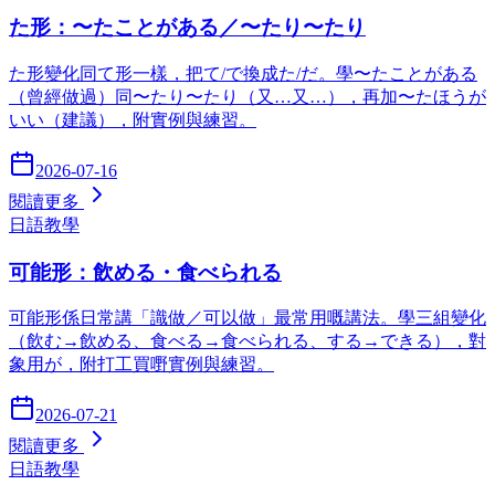
た形：〜たことがある／〜たり〜たり
た形變化同て形一樣，把て/で換成た/だ。學〜たことがある
（曾經做過）同〜たり〜たり（又…又…），再加〜たほうが
いい（建議），附實例與練習。
2026-07-16
閱讀更多
日語教學
可能形：飲める・食べられる
可能形係日常講「識做／可以做」最常用嘅講法。學三組變化
（飲む→飲める、食べる→食べられる、する→できる），對
象用が，附打工買嘢實例與練習。
2026-07-21
閱讀更多
日語教學