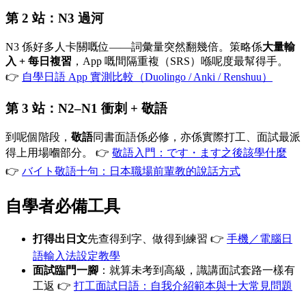
第 2 站：N3 過河
N3 係好多人卡關嘅位——詞彙量突然翻幾倍。策略係
大量輸
入 + 每日複習
，App 嘅間隔重複（SRS）喺呢度最幫得手。
👉
自學日語 App 實測比較（Duolingo / Anki / Renshuu）
第 3 站：N2–N1 衝刺 + 敬語
到呢個階段，
敬語
同書面語係必修，亦係實際打工、面試最派
得上用場嗰部分。 👉
敬語入門：です・ます之後該學什麼
👉
バイト敬語十句：日本職場前輩教的說話方式
自學者必備工具
打得出日文
先查得到字、做得到練習 👉
手機／電腦日
語輸入法設定教學
面試臨門一腳
：就算未考到高級，識講面試套路一樣有
工返 👉
打工面試日語：自我介紹範本與十大常見問題