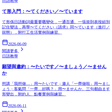
日語教學
て形入門：〜てください／〜ています
て形係日語動詞最重要嘅變化，一通百通。一張規則表按組別
記住變法，再學〜てください（請求）同〜ています（進行／
狀態），附打工生活實例與練習。
2026-06-09
閱讀更多
日語教學
願望與邀約：〜たいです／〜ましょう／〜ません
か
想講「我想做…」用〜たいです；邀人「一齊做啦」用〜まし
ょう；客氣問「一齊…好嗎？」用〜ませんか。三句都由ます
形變出，附約人、點餐實例與練習。
2026-06-11