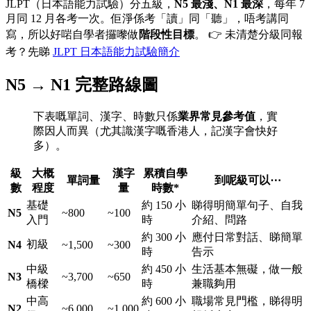
JLPT（日本語能力試驗）分五級，
N5 最淺、N1 最深
，每年 7
月同 12 月各考一次。佢淨係考「讀」同「聽」，唔考講同
寫，所以好啱自學者攞嚟做
階段性目標
。 👉 未清楚分級同報
考？先睇
JLPT 日本語能力試驗簡介
N5 → N1 完整路線圖
下表嘅單詞、漢字、時數只係
業界常見參考值
，實
際因人而異（尤其識漢字嘅香港人，記漢字會快好
多）。
級
大概
漢字
累積自學
單詞量
到呢級可以⋯
數
程度
量
時數*
基礎
約 150 小
睇得明簡單句子、自我
N5
~800
~100
入門
時
介紹、問路
約 300 小
應付日常對話、睇簡單
初級
N4
~1,500
~300
時
告示
中級
約 450 小
生活基本無礙，做一般
N3
~3,700
~650
橋樑
時
兼職夠用
中高
約 600 小
職場常見門檻，睇得明
N2
~6,000
~1,000