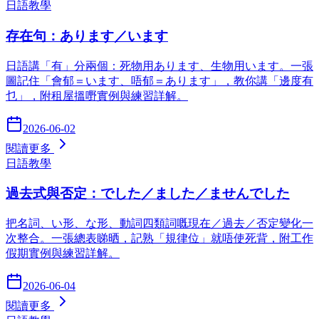
日語教學
存在句：あります／います
日語講「有」分兩個：死物用あります、生物用います。一張
圖記住「會郁＝います、唔郁＝あります」，教你講「邊度有
乜」，附租屋搵嘢實例與練習詳解。
2026-06-02
閱讀更多
日語教學
過去式與否定：でした／ました／ませんでした
把名詞、い形、な形、動詞四類詞嘅現在／過去／否定變化一
次整合。一張總表睇晒，記熟「規律位」就唔使死背，附工作
假期實例與練習詳解。
2026-06-04
閱讀更多