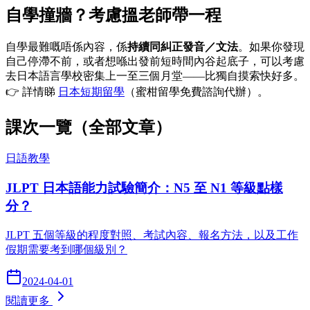
自學撞牆？考慮搵老師帶一程
自學最難嘅唔係內容，係
持續同糾正發音／文法
。如果你發現
自己停滯不前，或者想喺出發前短時間內谷起底子，可以考慮
去日本語言學校密集上一至三個月堂——比獨自摸索快好多。
👉 詳情睇
日本短期留學
（蜜柑留學免費諮詢代辦）。
課次一覽（全部文章）
日語教學
JLPT 日本語能力試驗簡介：N5 至 N1 等級點樣
分？
JLPT 五個等級的程度對照、考試內容、報名方法，以及工作
假期需要考到哪個級別？
2024-04-01
閱讀更多