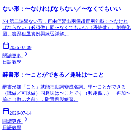
ない形：〜なければならない／〜なくてもいい
N4 第二課學ない形，再由佢變出兩個超實用句型：〜なけれ
ばならない（必須做）同〜なくてもいい（唔使做）。附變化
圖、簽證租屋實例與練習詳解。
2026-07-09
閱讀更多
日語教學
辭書形：〜ことができる／趣味は〜こと
辭書形加「こと」就能把動詞變成名詞。學〜ことができる
（識做／可以做）同趣味は〜ことです（興趣係…），再加〜
前に（做…之前），附實例與練習。
2026-07-14
閱讀更多
日語教學