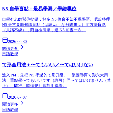
N5 自學盲點：最易學漏／學錯嘅位
自學冇老師幫你捉錯，好多 N5 位會不知不覺學歪。呢篇整理
N5 最常見嘅知識盲點（は讀wa、な形陷阱…）同方法盲點
（只讀不練），附自檢清單，過 N5 前查一次。
2026-06-30
閱讀更多
日語教學
て形全用法＋〜てもいい／〜てはいけない
進入 N4，先把 N5 學過的て形升級。一張圖睇齊て形六大用
法，重點學〜てもいいです（許可）同〜てはいけません（禁
止），問准、睇懂規則即刻用得着。
2026-07-07
閱讀更多
日語教學