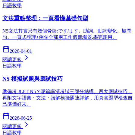
日語教學
文法重點整理：一頁看懂基礎句型
N5文法其實只有幾個骨架:です/ます、助詞、動詞變化、疑問
句。一頁式整理+例句全部用工作假期場景,學完即用。
2026-04-01
閱讀更多
日語教學
N5 模擬試題與應試技巧
準備考 JLPT N5？呢篇講清考試三部分結構、四大應試技巧，
再附文字語彙・文法・讀解模擬題連詳解，用真實題型檢查自
己準備好未。
2026-06-25
閱讀更多
日語教學