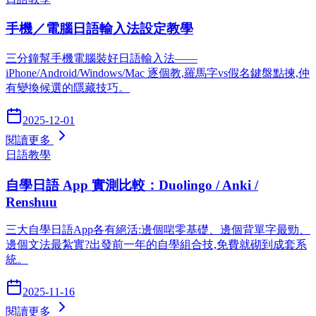
手機／電腦日語輸入法設定教學
三分鐘幫手機電腦裝好日語輸入法——
iPhone/Android/Windows/Mac 逐個教,羅馬字vs假名鍵盤點揀,仲
有變換候選的隱藏技巧。
2025-12-01
閱讀更多
日語教學
自學日語 App 實測比較：Duolingo / Anki /
Renshuu
三大自學日語App各有絕活:邊個啱零基礎、邊個背單字最勁、
邊個文法最紮實?出發前一年的自學組合技,免費就砌到成套系
統。
2025-11-16
閱讀更多