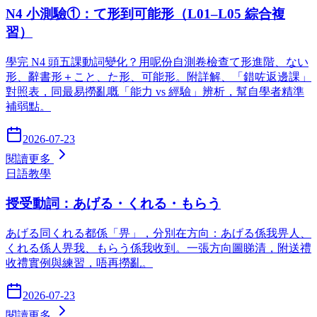
N4 小測驗①：て形到可能形（L01–L05 綜合複
習）
學完 N4 頭五課動詞變化？用呢份自測卷檢查て形進階、ない
形、辭書形＋こと、た形、可能形。附詳解、「錯咗返邊課」
對照表，同最易撈亂嘅「能力 vs 經驗」辨析，幫自學者精準
補弱點。
2026-07-23
閱讀更多
日語教學
授受動詞：あげる・くれる・もらう
あげる同くれる都係「畀」，分別在方向：あげる係我畀人、
くれる係人畀我、もらう係我收到。一張方向圖睇清，附送禮
收禮實例與練習，唔再撈亂。
2026-07-23
閱讀更多