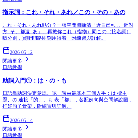
指示詞：これ・それ・あれ／この・その・あの
これ・それ・あれ點分？一張空間圖睇清「近自己=こ、近對
方=そ、都遠=あ」。再教你これ（指物）同この（接名詞）
嘅分別，買嘢問路即刻用得着，附練習與詳解。
2026-05-12
閱讀更多
日語教學
助詞入門①：は・の・も
日語靠助詞決定意思。呢一課由最基本三個入手：は 標主
題、の 連接「的」、も 表「都」，各配例句與空間解說圖，
打好句子骨架，附練習與詳解。
2026-05-14
閱讀更多
日語教學