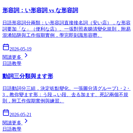
形容詞：い形容詞 vs な形容詞
日語形容詞分兩類：い形容詞直接接名詞（安い店），な形容
詞要加「な」（便利な店）。一張對照表睇清變化規則，附易
混淆陷阱與工作假期實例，學完即刻識形容嘢。
2026-05-19
閱讀更多
日語教學
動詞三分類與ます形
日語動詞分三組，決定咗點變化。一張圖分清グループ1・2・
3，教你變ます形：う段→い段、去る加ます、死記兩個不規
則，附工作假期實例與練習。
2026-05-21
閱讀更多
日語教學