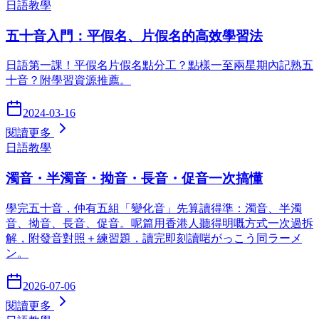
日語教學
五十音入門：平假名、片假名的高效學習法
日語第一課！平假名片假名點分工？點樣一至兩星期內記熟五
十音？附學習資源推薦。
2024-03-16
閱讀更多
日語教學
濁音・半濁音・拗音・長音・促音一次搞懂
學完五十音，仲有五組「變化音」先算讀得準：濁音、半濁
音、拗音、長音、促音。呢篇用香港人聽得明嘅方式一次過拆
解，附發音對照＋練習題，讀完即刻讀啱がっこう同ラーメ
ン。
2026-07-06
閱讀更多