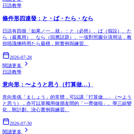
日語教學
條件形四連發：と・ば・たら・なら
日語有四個「如果／一…就」：と（必然）、ば（假設）、た
ら（最萬用）、なら（回應話題）。一張對照圖分清用法，教
你唔識揀時用たら最穩，附實例與練習。
2026-07-28
閱讀更多
日語教學
意向形：〜ようと思う（打算做…）
意向形係「ましょう」的常體，可以講「打算做…」（〜よう
と思う），亦可以單獨用做朋友間的「一齊做啦」。學三組變
化，附計劃、決心實例與練習。
2026-07-30
閱讀更多