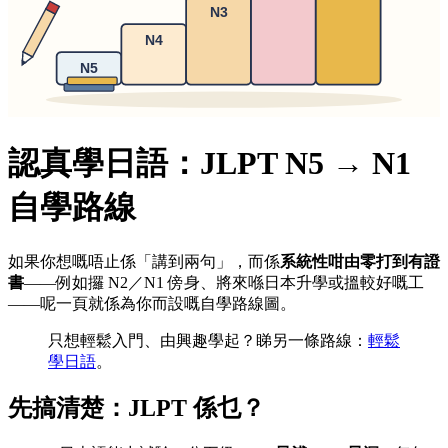
認真學日語：JLPT N5 → N1
自學路線
如果你想嘅唔止係「講到兩句」，而係
系統性咁由零打到有證
書
——例如攞 N2／N1 傍身、將來喺日本升學或搵較好嘅工
——呢一頁就係為你而設嘅自學路線圖。
只想輕鬆入門、由興趣學起？睇另一條路線：
輕鬆
學日語
。
先搞清楚：JLPT 係乜？