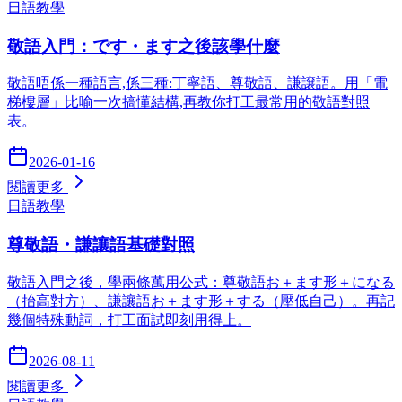
日語教學
敬語入門：です・ます之後該學什麼
敬語唔係一種語言,係三種:丁寧語、尊敬語、謙譲語。用「電
梯樓層」比喻一次搞懂結構,再教你打工最常用的敬語對照
表。
2026-01-16
閱讀更多
日語教學
尊敬語・謙讓語基礎對照
敬語入門之後，學兩條萬用公式：尊敬語お＋ます形＋になる
（抬高對方）、謙讓語お＋ます形＋する（壓低自己）。再記
幾個特殊動詞，打工面試即刻用得上。
2026-08-11
閱讀更多