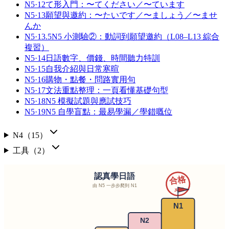
N5·12
て形入門：〜てください／〜ています
N5·13
願望與邀約：〜たいです／〜ましょう／〜ませ
んか
N5·13.5
N5 小測驗②：動詞到願望邀約（L08–L13 綜合
複習）
N5·14
日語數字、價錢、時間聽力特訓
N5·15
自我介紹與日常寒暄
N5·16
購物・點餐・問路實用句
N5·17
文法重點整理：一頁看懂基礎句型
N5·18
N5 模擬試題與應試技巧
N5·19
N5 自學盲點：最易學漏／學錯嘅位
N4
（
15
）
工具
（
2
）