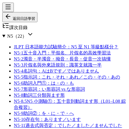
返回日語學習
課次目錄
N5
（
22
）
JLPT 日本語能力試驗簡介：N5 至 N1 等級點樣分？
N5·1
五十音入門：平假名、片假名的高效學習法
N5·2
濁音・半濁音・拗音・長音・促音一次搞懂
N5·3
片假名與外來語規則：識英文就識一半
N5·4
名詞句：AはBです／ではありません
N5·5
指示詞：これ・それ・あれ／この・その・あの
N5·6
助詞入門①：は・の・も
N5·7
形容詞：い形容詞 vs な形容詞
N5·8
動詞三分類與ます形
N5·8.5
N5 小測驗①：五十音到動詞ます形（L01–L08 綜
合複習）
N5·9
助詞②：を・に・で・へ
N5·10
存在句：あります／います
N5·11
過去式與否定：でした／ました／ませんでした