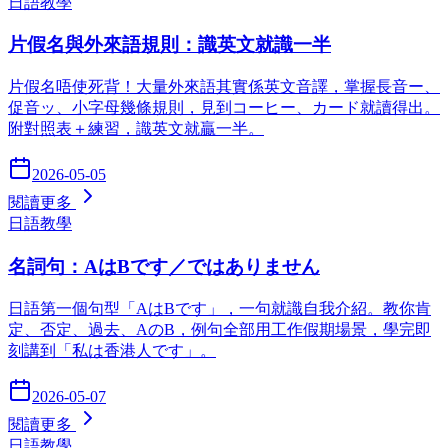
日語教學
片假名與外來語規則：識英文就識一半
片假名唔使死背！大量外來語其實係英文音譯，掌握長音ー、
促音ッ、小字母幾條規則，見到コーヒー、カード就讀得出。
附對照表＋練習，識英文就贏一半。
2026-05-05
閱讀更多
日語教學
名詞句：AはBです／ではありません
日語第一個句型「AはBです」，一句就識自我介紹。教你肯
定、否定、過去、AのB，例句全部用工作假期場景，學完即
刻講到「私は香港人です」。
2026-05-07
閱讀更多
日語教學