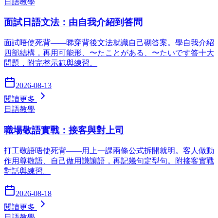
日語教學
面試日語文法：由自我介紹到答問
面試唔使死背——睇穿背後文法就識自己砌答案。學自我介紹
四部結構，再用可能形、〜たことがある、〜たいです答十大
問題，附完整示範與練習。
2026-08-13
閱讀更多
日語教學
職場敬語實戰：接客與對上司
打工敬語唔使死背——用上一課兩條公式拆開就明。客人做動
作用尊敬語、自己做用謙讓語，再記幾句定型句。附接客實戰
對話與練習。
2026-08-18
閱讀更多
日語教學