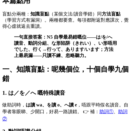
本篇點用
盲點分兩種：
知識盲點
（某個文法/讀音學錯）同
方法盲點
（學習方式有漏洞）。兩種都要查。每項都附返對應課次，覺
得心虛就返去重讀。
一句直接答案：N5 自學最易錯嘅位——は/を/へ
讀音、動詞分組、な形陷阱（きれい）、い形唔用
でした、行く→行って、あります/います；方法
上最易漏——只讀不練、忽略聽力。
一、知識盲點：呢幾個位，十個自學九個
錯
1. は／を／へ 嘅特殊讀音
做助詞時，
は讀 wa、を讀 o、へ讀 e
，唔跟平時假名讀音。自
學者靠眼睇、少開口，好易一路讀錯。 👉 補：
助詞①
、
助詞
②