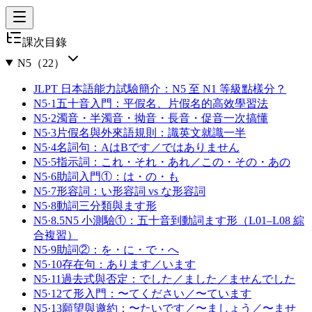
課次目錄
N5
（
22
）
JLPT 日本語能力試驗簡介：N5 至 N1 等級點樣分？
N5·1
五十音入門：平假名、片假名的高效學習法
N5·2
濁音・半濁音・拗音・長音・促音一次搞懂
N5·3
片假名與外來語規則：識英文就識一半
N5·4
名詞句：AはBです／ではありません
N5·5
指示詞：これ・それ・あれ／この・その・あの
N5·6
助詞入門①：は・の・も
N5·7
形容詞：い形容詞 vs な形容詞
N5·8
動詞三分類與ます形
N5·8.5
N5 小測驗①：五十音到動詞ます形（L01–L08 綜
合複習）
N5·9
助詞②：を・に・で・へ
N5·10
存在句：あります／います
N5·11
過去式與否定：でした／ました／ませんでした
N5·12
て形入門：〜てください／〜ています
N5·13
願望與邀約：〜たいです／〜ましょう／〜ませ