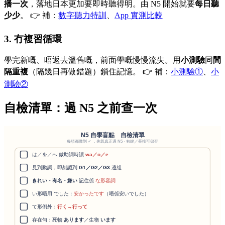
播一次
，落地日本更加要即時聽得明。由 N5 開始就要
每日聽
少少
。 👉 補：
數字聽力特訓
、
App 實測比較
3. 冇複習循環
學完新嘅、唔返去溫舊嘅，前面學嘅慢慢流失。用
小測驗
同
間
隔重複
（隔幾日再做錯題）鎖住記憶。 👉 補：
小測驗①
、
小
測驗②
自檢清單：過 N5 之前查一次