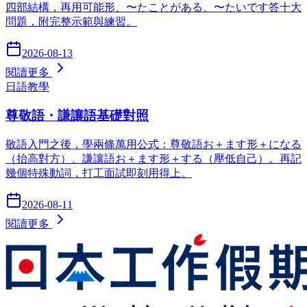
四部結構，再用可能形、〜たことがある、〜たいです答十大
問題，附完整示範與練習。
2026-08-13
閱讀更多
日語教學
尊敬語・謙讓語基礎對照
敬語入門之後，學兩條萬用公式：尊敬語お＋ます形＋になる
（抬高對方）、謙讓語お＋ます形＋する（壓低自己）。再記
幾個特殊動詞，打工面試即刻用得上。
2026-08-11
閱讀更多