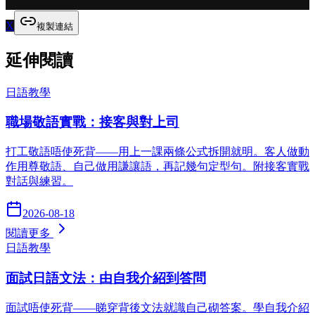
X
複製連結
延伸閱讀
日語教學
職場敬語實戰：接客與對上司
打工敬語唔使死背——用上一課兩條公式拆開就明。客人做動
作用尊敬語、自己做用謙讓語，再記幾句定型句。附接客實戰
對話與練習。
2026-08-18
閱讀更多
日語教學
面試日語文法：由自我介紹到答問
面試唔使死背——睇穿背後文法就識自己砌答案。學自我介紹