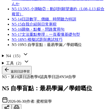
んか
N5·13.5
N5 小測驗②：動詞到願望邀約（L08–L13 綜合
複習）
N5·14
日語數字、價錢、時間聽力特訓
N5·15
自我介紹與日常寒暄
N5·16
購物・點餐・問路實用句
N5·17
文法重點整理：一頁看懂基礎句型
N5·18
N5 模擬試題與應試技巧
N5·19
N5 自學盲點：最易學漏／學錯嘅位
N4
（
15
）
工具
（
2
）
返回
日語學習
N5・第19課
日語教學
#
認真學日語
#
N5
#
自學
N5 自學盲點：最易學漏／學錯嘅位
2026-06-30
|
作者:
蜜柑留學