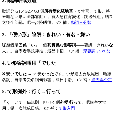
2. 動詞唔識分組
動詞分 G1／G2／G3 係
所有變化嘅地基
（ます形、て形、將
來嘅ない形…全部靠佢）。有人急住背變化，跳過分組，結果
之後全部亂。呢一步慢唔得。 👉 補：
動詞三分類
3. 「假い形」陷阱：きれい・有名・嫌い
呢幾個尾巴係「い」，但
其實係な形容詞
——要講「きれい
な
人」。自學者靠規律推，最易中招。 👉 補：
形容詞 い vs な
4. い形容詞唔用「でした」
❌ 安い
でした
→ ✅ 安
かった
です。い形過去要改尾巴，唔跟
名詞。自學者受名詞句影響，成日手滑。 👉 補：
過去與否定
5. て形例外：行く→行って
「く→いて」係規則，但
例外變 行って
。呢個字太常
行く
用，錯一次就成日錯。 👉 補：
て形入門