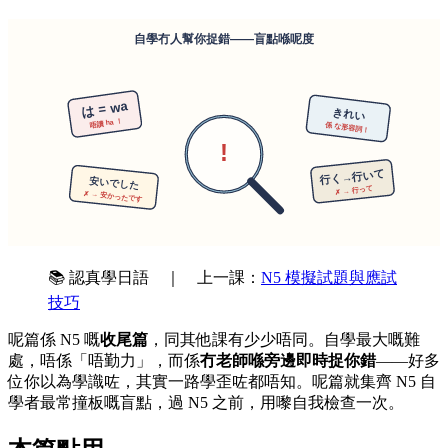
📚 認真學日語 ｜ 上一課：
N5 模擬試題與應試
技巧
呢篇係 N5 嘅
收尾篇
，同其他課有少少唔同。自學最大嘅難
處，唔係「唔勤力」，而係
冇老師喺旁邊即時捉你錯
——好多
位你以為學識咗，其實一路學歪咗都唔知。呢篇就集齊 N5 自
學者最常撞板嘅盲點，過 N5 之前，用嚟自我檢查一次。