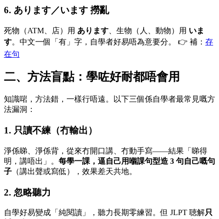
6. あります／います 撈亂
死物（ATM、店）用
あります
、生物（人、動物）用
いま
す
。中文一個「有」字，自學者好易唔為意要分。 👉 補：
存
在句
二、方法盲點：學咗好耐都唔會用
知識啱，方法錯，一樣行唔遠。以下三個係自學者最常見嘅方
法漏洞：
1. 只讀不練（冇輸出）
淨係睇、淨係背，從來冇開口講、冇動手寫——結果「睇得
明，講唔出」。
每學一課，逼自己用嗰課句型造 3 句自己嘅句
子
（講出聲或寫低），效果差天共地。
2. 忽略聽力
自學好易變成「純閱讀」，聽力長期零練習。但 JLPT 聴解
只