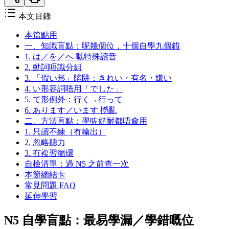
本文目錄
本篇點用
一、知識盲點：呢幾個位，十個自學九個錯
1. は／を／へ 嘅特殊讀音
2. 動詞唔識分組
3. 「假い形」陷阱：きれい・有名・嫌い
4. い形容詞唔用「でした」
5. て形例外：行く→行って
6. あります／います 撈亂
二、方法盲點：學咗好耐都唔會用
1. 只讀不練（冇輸出）
2. 忽略聽力
3. 冇複習循環
自檢清單：過 N5 之前查一次
本節總結卡
常見問題 FAQ
延伸學習
N5 自學盲點：最易學漏／學錯嘅位