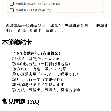
上面清單每一項都做到 ✓，你嘅 N5 先算真正紮實——唔單止
「識」，而係「用得出、聽得明」。
本節總結卡
📌
N5 盲點速記（存圖複習）
① 讀音：は/を/へ ＝ wa/o/e
② 動詞先分組（一切變化嘅地基）
③ きれい・有名・嫌い ＝ な形
④ い形過去用「かった」，唔用でした
⑤ 行く→行って（て形例外）
⑥ 死物あります／生物います
⑦ 方法：練輸出、練聽力、有複習循環
常見問題 FAQ