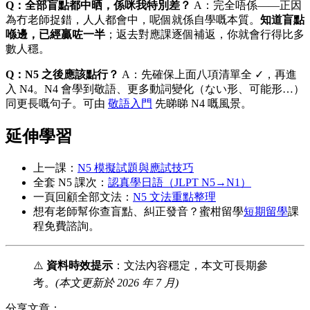
Q：全部盲點都中晒，係咪我特別差？
A：完全唔係——正因
為冇老師捉錯，人人都會中，呢個就係自學嘅本質。
知道盲點
喺邊，已經贏咗一半
；返去對應課逐個補返，你就會行得比多
數人穩。
Q：N5 之後應該點行？
A：先確保上面八項清單全 ✓，再進
入 N4。N4 會學到敬語、更多動詞變化（ない形、可能形…）
同更長嘅句子。可由
敬語入門
先睇睇 N4 嘅風景。
延伸學習
上一課：
N5 模擬試題與應試技巧
全套 N5 課次：
認真學日語（JLPT N5→N1）
一頁回顧全部文法：
N5 文法重點整理
想有老師幫你查盲點、糾正發音？蜜柑留學
短期留學
課
程免費諮詢。
⚠️
資料時效提示
：文法內容穩定，本文可長期參
考。
(本文更新於 2026 年 7 月)
分享文章：