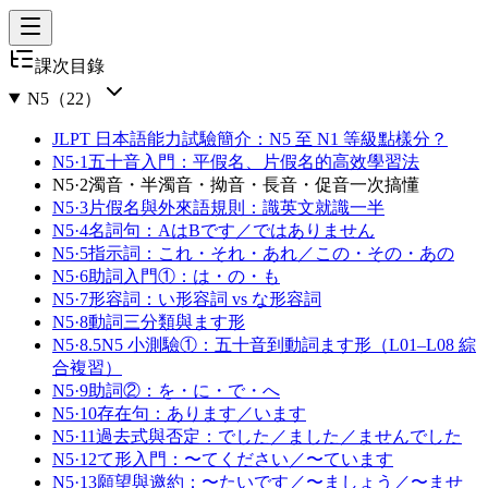
課次目錄
N5
（
22
）
JLPT 日本語能力試驗簡介：N5 至 N1 等級點樣分？
N5·1
五十音入門：平假名、片假名的高效學習法
N5·2
濁音・半濁音・拗音・長音・促音一次搞懂
N5·3
片假名與外來語規則：識英文就識一半
N5·4
名詞句：AはBです／ではありません
N5·5
指示詞：これ・それ・あれ／この・その・あの
N5·6
助詞入門①：は・の・も
N5·7
形容詞：い形容詞 vs な形容詞
N5·8
動詞三分類與ます形
N5·8.5
N5 小測驗①：五十音到動詞ます形（L01–L08 綜
合複習）
N5·9
助詞②：を・に・で・へ
N5·10
存在句：あります／います
N5·11
過去式與否定：でした／ました／ませんでした
N5·12
て形入門：〜てください／〜ています
N5·13
願望與邀約：〜たいです／〜ましょう／〜ませ