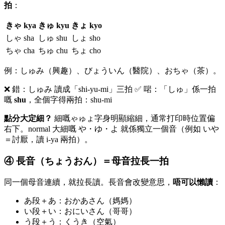
拍
：
きゃ kya
きゅ kyu
きょ kyo
しゃ sha
しゅ shu
しょ sho
ちゃ cha
ちゅ chu
ちょ cho
例：しゅみ（興趣）、びょういん（醫院）、おちゃ（茶）。
❌ 錯：しゅみ 讀成「shi-yu-mi」三拍 ✅ 啱：「しゅ」係一拍
嘅
shu
，全個字得兩拍：shu-mi
點分大定細？
細嘅ゃゅょ字身明顯縮細，通常打印時位置偏
右下。normal 大細嘅 や・ゆ・よ 就係獨立一個音（例如 いや
＝討厭，讀 i-ya 兩拍）。
④ 長音（ちょうおん）＝母音拉長一拍
同一個母音連續，就拉長讀。長音會改變意思，
唔可以懶讀
：
あ段＋あ：おかあさん（媽媽）
い段＋い：おにいさん（哥哥）
う段＋う：くうき（空氣）