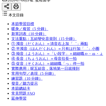
2026-07-06
|
作者:
蜜柑留學
本文目錄
本節學習目標
暖身／複習（5 分鐘）
新單詞表（10 分鐘）
文法重點：五組變化音規則（15 分鐘）
① 濁音（だくおん）＝清音右上加「゛」兩點
② 半濁音（はんだくおん）＝只有は行加「゜」小圈
③ 拗音（ようおん）＝「い段字」＋細細嘅ゃ・ゅ・ょ
④ 長音（ちょうおん）＝母音拉長一拍
⑤ 促音（そくおん）＝細細嘅「っ」停一拍
實際應用：呢五組音，落地第一日就撞到
常用句型／表現（5 分鐘）
練習題（10 分鐘）
發音／聽力提示
本節總結卡
常見問題 FAQ
延伸學習