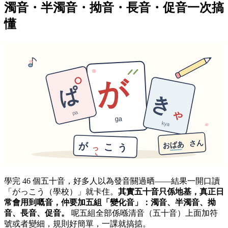
濁音・半濁音・拗音・長音・促音一次搞
懂
學完 46 個五十音，好多人以為發音關過晒——結果一開口讀
「がっこう（學校）」就卡住。
其實五十音只係地基，真正日
常會用到嘅音，仲要加五組「變化音」：濁音、半濁音、拗
音、長音、促音。
呢五組全部係喺清音（五十音）上面加符
號或者變細，規則好簡單，一課就搞掂。