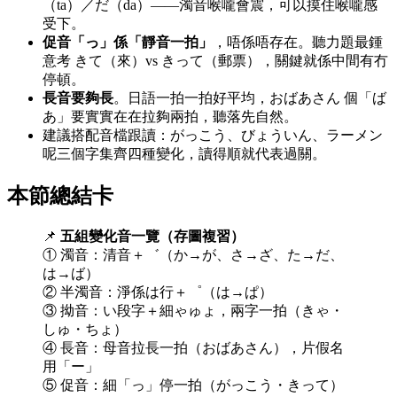
（ta）／だ（da）——濁音喉嚨會震，可以摸住喉嚨感
受下。
促音「っ」係「靜音一拍」
，唔係唔存在。聽力題最鍾
意考 きて（來）vs きって（郵票），關鍵就係中間有冇
停頓。
長音要夠長
。日語一拍一拍好平均，おばあさん 個「ば
あ」要實實在在拉夠兩拍，聽落先自然。
建議搭配音檔跟讀：がっこう、びょういん、ラーメン
呢三個字集齊四種變化，讀得順就代表過關。
本節總結卡
📌
五組變化音一覽（存圖複習）
① 濁音：清音＋゛（か→が、さ→ざ、た→だ、
は→ば）
② 半濁音：淨係は行＋゜（は→ぱ）
③ 拗音：い段字＋細ゃゅょ，兩字一拍（きゃ・
しゅ・ちょ）
④ 長音：母音拉長一拍（おばあさん），片假名
用「ー」
⑤ 促音：細「っ」停一拍（がっこう・きって）