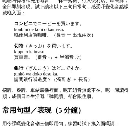
呢啲唔係考試先用嘅音——你一落機、行入便利店、睇餐牌，
全部即刻出現。試下讀出以下三句日常句，感受吓變化音點樣
藏喺入面：
コンビニ
でコーヒーを買います。
konbini de kōhī o kaimasu.
喺便利店買咖啡。（長音 ー 出現兩次）
切符
（きっぷ）を買います。
kippu o kaimasu.
買車票。（促音 っ ＋ 半濁音 ぷ）
銀行
（ぎんこう）はどこですか。
ginkō wa doko desu ka.
請問銀行喺邊度？（濁音 ぎ ＋ 長音）
招牌、餐牌、車站廣播裡面，呢五組音無處不在。呢一課讀得
順，成個日本生活嘅「聽同讀」都會跟住順。
常用句型／表現（5 分鐘）
用今課嘅變化音砌三個即用句，練習時試下換入面嘅詞：