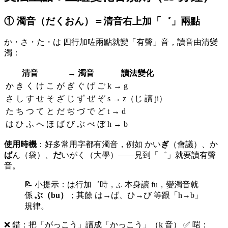
① 濁音（だくおん）＝清音右上加「゛」兩點
か・さ・た・は 四行加咗兩點就變「有聲」音，讀音由清變
濁：
清音
→ 濁音
讀法變化
か き く け こ
が ぎ ぐ げ ご
k → g
さ し す せ そ
ざ じ ず ぜ ぞ
s → z（じ 讀 ji）
た ち つ て と
だ ぢ づ で ど
t → d
は ひ ふ へ ほ
ば び ぶ べ ぼ
h → b
使用時機
：好多常用字都有濁音，例如 かい
ぎ
（會議）、か
ば
ん（袋）、
だ
いがく（大學）——見到「゛」就要讀有聲
音。
📝 小提示：は行加゛時，
本身讀 fu，變濁音就
ふ
係
ぶ（bu）
；其餘 は→ば、ひ→び 等跟「h→b」
規律。
❌ 錯：把「がっこう」讀成「かっこう」（k 音） ✅ 啱：