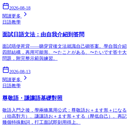
2026-08-18
閱讀更多
日語教學
面試日語文法：由自我介紹到答問
面試唔使死背——睇穿背後文法就識自己砌答案。學自我介紹
四部結構，再用可能形、〜たことがある、〜たいです答十大
問題，附完整示範與練習。
2026-08-13
閱讀更多
日語教學
尊敬語・謙讓語基礎對照
敬語入門之後，學兩條萬用公式：尊敬語お＋ます形＋になる
（抬高對方）、謙讓語お＋ます形＋する（壓低自己）。再記
幾個特殊動詞，打工面試即刻用得上。