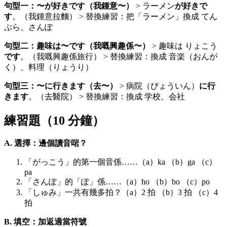
句型一：〜が好きです（我鍾意〜）
> ラーメン
が好きで
す
。（我鍾意拉麵） > 替換練習：把「ラーメン」換成 てん
ぷら、さんぽ
句型二：趣味は〜です（我嘅興趣係〜）
> 趣味は りょこう
です
。（我嘅興趣係旅行） > 替換練習：換成 音楽（おんが
く）、料理（りょうり）
句型三：〜に行きます（去〜）
> 病院（びょういん）
に行
きます
。（去醫院） > 替換練習：換成 学校、会社
練習題（10 分鐘）
A. 選擇：邊個讀音啱？
「がっこう」的第一個音係……（a）ka （b）ga （c）
pa
「さんぽ」的「ぽ」係……（a）ho （b）bo （c）po
「しゅみ」一共有幾多拍？（a）2 拍 （b）3 拍 （c）4
拍
B. 填空：加返適當符號