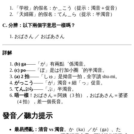
「学校」的假名：か＿こう（提示：濁音＋促音）
「天婦羅」的假名：てん＿ら（提示：半濁音）
C. 分辨：以下兩個字意思一樣嗎？
おばさん ／ おばあさん
詳解
(b) ga
——「が」有兩點゛係濁音。
(c) po
——「ぽ」是は行加小圈゜的半濁音。
(a) 2 拍
——「しゅ」是拗音一拍，全字讀 shu-mi。
がっこう
——「が」濁音＋細「っ」促音。
てんぷら
——「ぷ」半濁音。
唔一樣
！おばさん＝阿姨（3 拍），おばあさん＝婆婆
（4 拍），差一個長音。
發音／聽力提示
最易撈亂：清音 vs 濁音
。か（ka）／が（ga）、た