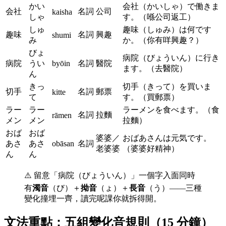
かい
会社（かいしゃ）で働きま
会社
名詞
公司
kaisha
しゃ
す。（喺公司返工）
しゅ
趣味（しゅみ）は何です
趣味
名詞
興趣
shumi
み
か。（你有咩興趣？）
びょ
病院（びょういん）に行き
病院
うい
byōin
名詞
醫院
ます。（去醫院）
ん
きっ
切手（きって）を買いま
切手
名詞
郵票
kitte
て
す。（買郵票）
ラー
ラー
ラーメンを食べます。（食
名詞
拉麵
rāmen
メン
メン
拉麵）
おば
おば
婆婆／
おばあさんは元気です。
あさ
あさ
obāsan
名詞
老婆婆
（婆婆好精神）
ん
ん
⚠️ 留意「病院（びょういん）」一個字入面同時
有
濁音
（び）＋
拗音
（ょ）＋
長音
（う）——三種
變化撞埋一齊，讀完呢課你就拆得開。
文法重點：五組變化音規則（15 分鐘）