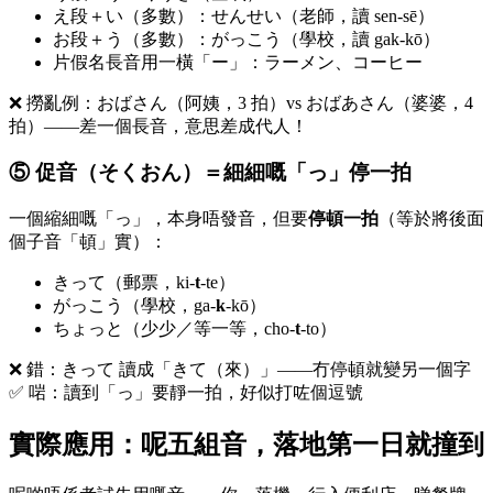
え段＋い（多數）：せんせい（老師，讀 sen-sē）
お段＋う（多數）：がっこう（學校，讀 gak-kō）
片假名長音用一橫「ー」：ラーメン、コーヒー
❌ 撈亂例：おばさん（阿姨，3 拍）vs おばあさん（婆婆，4
拍）——差一個長音，意思差成代人！
⑤ 促音（そくおん）＝細細嘅「っ」停一拍
一個縮細嘅「っ」，本身唔發音，但要
停頓一拍
（等於將後面
個子音「頓」實）：
きって（郵票，ki-
t
-te）
がっこう（學校，ga-
k
-kō）
ちょっと（少少／等一等，cho-
t
-to）
❌ 錯：きって 讀成「きて（來）」——冇停頓就變另一個字
✅ 啱：讀到「っ」要靜一拍，好似打咗個逗號
實際應用：呢五組音，落地第一日就撞到