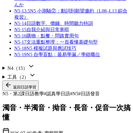
んか
N5·13.5
N5 小測驗②：動詞到願望邀約（L08–L13 綜合
複習）
N5·14
日語數字、價錢、時間聽力特訓
N5·15
自我介紹與日常寒暄
N5·16
購物・點餐・問路實用句
N5·17
文法重點整理：一頁看懂基礎句型
N5·18
N5 模擬試題與應試技巧
N5·19
N5 自學盲點：最易學漏／學錯嘅位
N4
（
15
）
工具
（
2
）
返回
日語學習
N5・第2課
日語教學
#
認真學日語
#
N5
#
日語發音
濁音・半濁音・拗音・長音・促音一次搞
懂