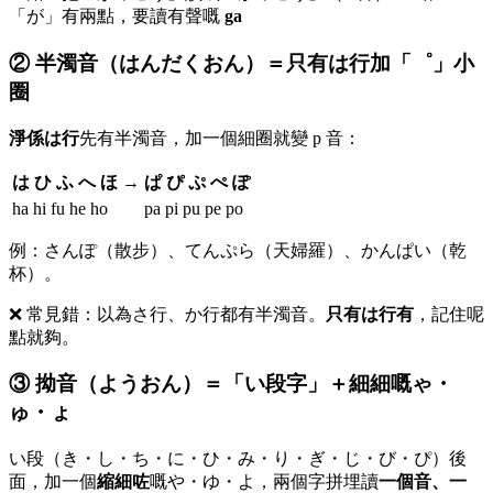
「が」有兩點，要讀有聲嘅
ga
② 半濁音（はんだくおん）＝只有は行加「゜」小
圈
淨係は行
先有半濁音，加一個細圈就變 p 音：
は ひ ふ へ ほ
→
ぱ ぴ ぷ ぺ ぽ
ha hi fu he ho
pa pi pu pe po
例：さんぽ（散步）、てんぷら（天婦羅）、かんぱい（乾
杯）。
❌ 常見錯：以為さ行、か行都有半濁音。
只有は行有
，記住呢
點就夠。
③ 拗音（ようおん）＝「い段字」＋細細嘅ゃ・
ゅ・ょ
い段（き・し・ち・に・ひ・み・り・ぎ・じ・び・ぴ）後
面，加一個
縮細咗
嘅や・ゆ・よ，兩個字拼埋讀
一個音、一