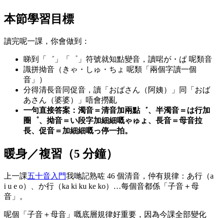
本節學習目標
讀完呢一課，你會做到：
睇到「゛」「゜」符號就知點變音，讀啱が・ぱ 呢類音
識拼拗音（きゃ・しゅ・ちょ 呢類「兩個字讀一個
音」）
分得清長音同促音，讀「おばさん（阿姨）」同「おば
あさん（婆婆）」唔會撈亂
一句直接答案：濁音＝清音加兩點゛、半濁音＝は行加
圈゜、拗音＝い段字加細細嘅ゃゅょ、長音＝母音拉
長、促音＝加細細嘅っ停一拍。
暖身／複習（5 分鐘）
上一課
五十音入門
我哋記熟咗 46 個清音，仲有規律：あ行（a
i u e o）、か行（ka ki ku ke ko）…每個音都係「子音＋母
音」。
呢個「子音＋母音」嘅底層規律好重要，因為今課全部變化