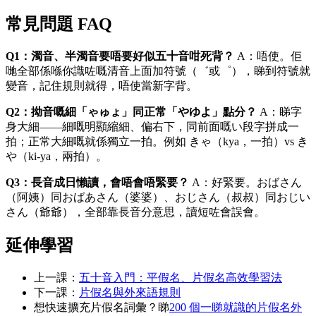
常見問題 FAQ
Q1：濁音、半濁音要唔要好似五十音咁死背？
A：唔使。佢
哋全部係喺你識咗嘅清音上面加符號（゛或゜），睇到符號就
變音，記住規則就得，唔使當新字背。
Q2：拗音嘅細「ゃゅょ」同正常「やゆよ」點分？
A：睇字
身大細——細嘅明顯縮細、偏右下，同前面嘅い段字拼成一
拍；正常大細嘅就係獨立一拍。例如 きゃ（kya，一拍）vs き
や（ki-ya，兩拍）。
Q3：長音成日懶讀，會唔會唔緊要？
A：好緊要。おばさん
（阿姨）同おばあさん（婆婆）、おじさん（叔叔）同おじい
さん（爺爺），全部靠長音分意思，讀短咗會誤會。
延伸學習
上一課：
五十音入門：平假名、片假名高效學習法
下一課：
片假名與外來語規則
想快速擴充片假名詞彙？睇
200 個一睇就識的片假名外