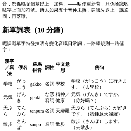
音，都係喺呢個基礎上「加料」——唔使重新背，只係喺識咗
嘅字上面加符號。所以如果五十音仲未熟，建議先返上一課鞏
固，再落嚟。
新單詞表（10 分鐘）
呢課嘅單字特登揀晒有變化音嘅日常詞，一路學規則一路儲
字：
漢字
羅馬
中文意
／寫
假名
詞性
例句
拼音
思
法
がっ
学校（がっこう）に行きま
学校
名詞
學校
gakkō
こう
す。（去學校）
げん
な形
精神／
元気（げんき）ですか。
元気
genki
き
容詞
健康
（你好嗎？）
天ぷ
てん
天ぷら（てんぷら）が好き
名詞
天婦羅
tenpura
ら
ぷら
です。（我鍾意天婦羅）
さん
散歩（さんぽ）します。
散歩
名詞
散步
sanpo
ぽ
（去散步）