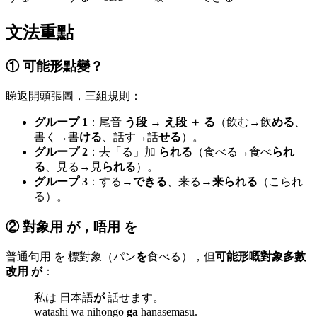
文法重點
① 可能形點變？
睇返開頭張圖，三組規則：
グループ 1
：尾音
う段 → え段 ＋ る
（飲む→飲
める
、
書く→書
ける
、話す→話
せる
）。
グループ 2
：去「る」加
られる
（食べる→食べ
られ
る
、見る→見
られる
）。
グループ 3
：する→
できる
、来る→
来られる
（こられ
る）。
② 對象用 が，唔用 を
普通句用 を 標對象（パン
を
食べる），但
可能形嘅對象多數
改用 が
：
私は 日本語
が
話せます。
watashi wa nihongo
ga
hanasemasu.