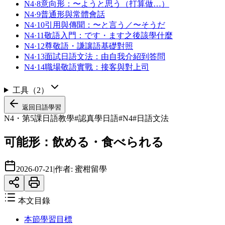
N4·8
意向形：〜ようと思う（打算做…）
N4·9
普通形與常體會話
N4·10
引用與傳聞：〜と言う／〜そうだ
N4·11
敬語入門：です・ます之後該學什麼
N4·12
尊敬語・謙讓語基礎對照
N4·13
面試日語文法：由自我介紹到答問
N4·14
職場敬語實戰：接客與對上司
工具
（
2
）
返回
日語學習
N4・第5課
日語教學
#
認真學日語
#
N4
#
日語文法
可能形：飲める・食べられる
2026-07-21
|
作者:
蜜柑留學
本文目錄
本節學習目標