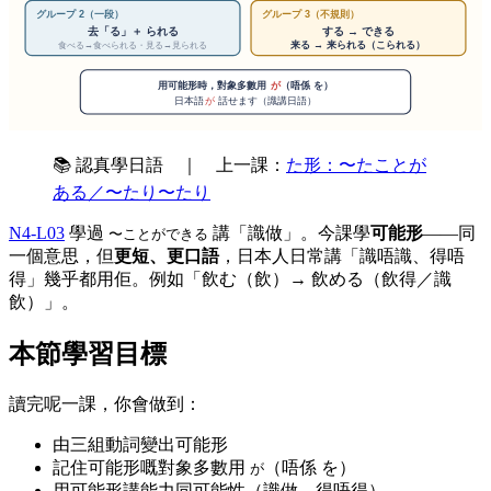
📚 認真學日語 ｜ 上一課：
た形：〜たことが
ある／〜たり〜たり
N4-L03
學過
講「識做」。今課學
可能形
——同
〜ことができる
一個意思，但
更短、更口語
，日本人日常講「識唔識、得唔
得」幾乎都用佢。例如「飲む（飲）→ 飲める（飲得／識
飲）」。
本節學習目標
讀完呢一課，你會做到：
由三組動詞變出可能形
記住可能形嘅對象多數用
（唔係 を）
が
用可能形講能力同可能性（識做、得唔得）