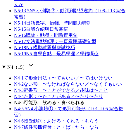
んか
N5·13.5
N5 小測驗②：動詞到願望邀約（L08–L13 綜合
複習）
N5·14
日語數字、價錢、時間聽力特訓
N5·15
自我介紹與日常寒暄
N5·16
購物・點餐・問路實用句
N5·17
文法重點整理：一頁看懂基礎句型
N5·18
N5 模擬試題與應試技巧
N5·19
N5 自學盲點：最易學漏／學錯嘅位
N4
（
15
）
N4·1
て形全用法＋〜てもいい／〜てはいけない
N4·2
ない形：〜なければならない／〜なくてもいい
N4·3
辭書形：〜ことができる／趣味は〜こと
N4·4
た形：〜たことがある／〜たり〜たり
N4·5
可能形：飲める・食べられる
N4·5.5
N4 小測驗①：て形到可能形（L01–L05 綜合複
習）
N4·6
授受動詞：あげる・くれる・もらう
N4·7
條件形四連發：と・ば・たら・なら