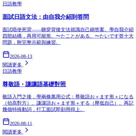
日語教學
面試日語文法：由自我介紹到答問
面試唔使死背——睇穿背後文法就識自己砌答案。學自我介紹
四部結構，再用可能形、〜たことがある、〜たいです答十大
問題，附完整示範與練習。
2026-08-13
閱讀更多
日語教學
尊敬語・謙讓語基礎對照
敬語入門之後，學兩條萬用公式：尊敬語お＋ます形＋になる
（抬高對方）、謙讓語お＋ます形＋する（壓低自己）。再記
幾個特殊動詞，打工面試即刻用得上。
2026-08-11
閱讀更多