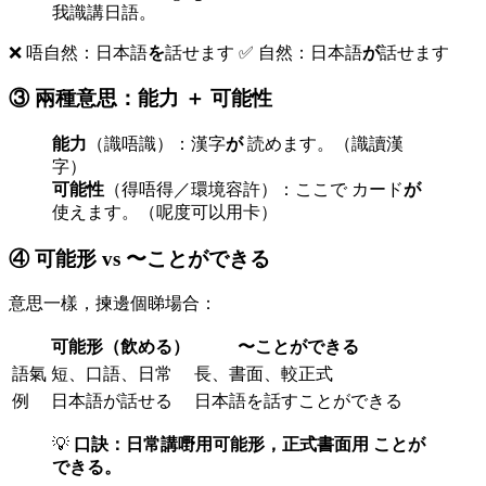
我識講日語。
❌ 唔自然：日本語
を
話せます ✅ 自然：日本語
が
話せます
③ 兩種意思：能力 ＋ 可能性
能力
（識唔識）：漢字
が
読めます。（識讀漢
字）
可能性
（得唔得／環境容許）：ここで カード
が
使えます。（呢度可以用卡）
④ 可能形 vs 〜ことができる
意思一樣，揀邊個睇場合：
可能形（飲める）
〜ことができる
語氣
短、口語、日常
長、書面、較正式
例
日本語が話せる
日本語を話すことができる
💡
口訣：日常講嘢用可能形，正式書面用 ことが
できる。