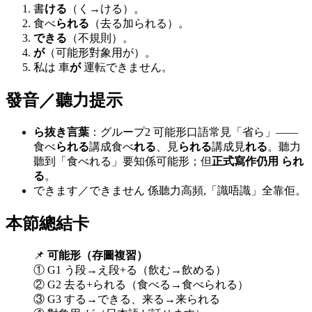
書
ける
（く→ける）。
食べ
られる
（去る加られる）。
できる
（不規則）。
が
（可能形對象用が）。
私は 車
が
運転できません。
發音／聽力提示
ら抜き言葉
：グループ2 可能形口語常見「省ら」——
食べ
られる
講成食べ
れる
、見
られる
講成見
れる
。聽力
聽到「食べれる」要知係可能形；但
正式寫作仍用 られ
る
。
できます／できません 係聽力高頻,「識唔識」全靠佢。
本節總結卡
📌
可能形（存圖複習）
① G1 う段→え段+る（飲む→飲める）
② G2 去る+られる（食べる→食べられる）
③ G3 する→できる、来る→来られる