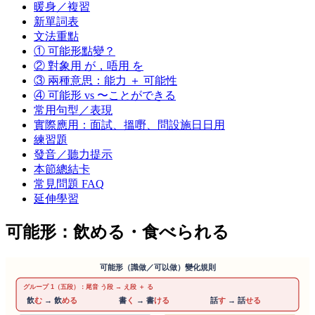
暖身／複習
新單詞表
文法重點
① 可能形點變？
② 對象用 が，唔用 を
③ 兩種意思：能力 ＋ 可能性
④ 可能形 vs 〜ことができる
常用句型／表現
實際應用：面試、搵嘢、問設施日日用
練習題
發音／聽力提示
本節總結卡
常見問題 FAQ
延伸學習
可能形：飲める・食べられる