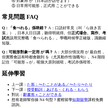
④ 對象用 が（日本語が話せます）
⑤ 日常用可能形，正式用 ことができる
常見問題 FAQ
Q：「食べれる」係咪錯？
A：口語好常見（叫「ら抜き言
葉」），日本人日日講，聽得明就得。但
正式場合、寫作、考
試
應該用完整嘅「食べられる」。學嘅時候學正確版，識聽縮
短版。
Q：可能形對象一定用 が 嗎？
A：大部分情況用 が 最自然，
但實際會話有時都會聽到 を（尤其動作性強嘅句）。N4 階段
記住「可能形→が」呢個大原則就啱，考試亦係咁答。
延伸學習
上一課：
た形：〜たことがある／〜たり〜たり
下一課：
授受動詞：あげる・くれる・もらう
對比：
辭書形＋ことができる
想有老師幫你操 N4 句型？蜜柑留學
短期留學
課程免費
諮詢。