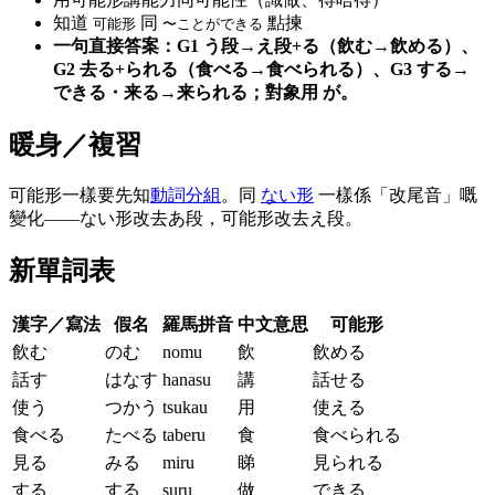
知道
同
點揀
可能形
〜ことができる
一句直接答案：G1 う段→え段+る（飲む→飲める）、
G2 去る+られる（食べる→食べられる）、G3 する→
できる・来る→来られる；對象用 が。
暖身／複習
可能形一樣要先知
動詞分組
。同
ない形
一樣係「改尾音」嘅
變化——ない形改去あ段，可能形改去え段。
新單詞表
漢字／寫法
假名
羅馬拼音
中文意思
可能形
飲む
のむ
nomu
飲
飲める
話す
はなす
hanasu
講
話せる
使う
つかう
tsukau
用
使える
食べる
たべる
taberu
食
食べられる
見る
みる
miru
睇
見られる
する
する
suru
做
できる