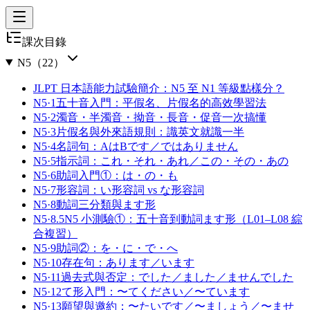
課次目錄
N5
（
22
）
JLPT 日本語能力試驗簡介：N5 至 N1 等級點樣分？
N5·1
五十音入門：平假名、片假名的高效學習法
N5·2
濁音・半濁音・拗音・長音・促音一次搞懂
N5·3
片假名與外來語規則：識英文就識一半
N5·4
名詞句：AはBです／ではありません
N5·5
指示詞：これ・それ・あれ／この・その・あの
N5·6
助詞入門①：は・の・も
N5·7
形容詞：い形容詞 vs な形容詞
N5·8
動詞三分類與ます形
N5·8.5
N5 小測驗①：五十音到動詞ます形（L01–L08 綜
合複習）
N5·9
助詞②：を・に・で・へ
N5·10
存在句：あります／います
N5·11
過去式與否定：でした／ました／ませんでした
N5·12
て形入門：〜てください／〜ています
N5·13
願望與邀約：〜たいです／〜ましょう／〜ませ