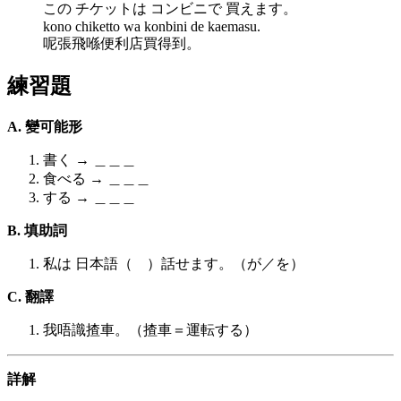
この チケットは コンビニで 買えます。
kono chiketto wa konbini de kaemasu.
呢張飛喺便利店買得到。
練習題
A. 變可能形
書く → ＿＿＿
食べる → ＿＿＿
する → ＿＿＿
B. 填助詞
私は 日本語（ ）話せます。（が／を）
C. 翻譯
我唔識揸車。（揸車＝運転する）
詳解