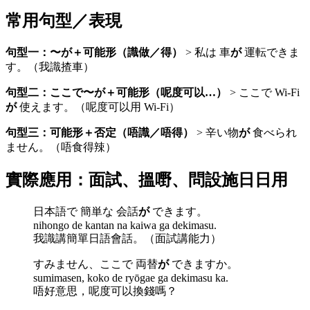
常用句型／表現
句型一：〜が＋可能形（識做／得）
> 私は 車
が
運転できま
す。（我識揸車）
句型二：ここで〜が＋可能形（呢度可以…）
> ここで Wi-Fi
が
使えます。（呢度可以用 Wi-Fi）
句型三：可能形＋否定（唔識／唔得）
> 辛い物
が
食べられ
ません。（唔食得辣）
實際應用：面試、搵嘢、問設施日日用
日本語で 簡単な 会話
が
できます。
nihongo de kantan na kaiwa ga dekimasu.
我識講簡單日語會話。（面試講能力）
すみません、ここで 両替
が
できますか。
sumimasen, koko de ryōgae ga dekimasu ka.
唔好意思，呢度可以換錢嗎？