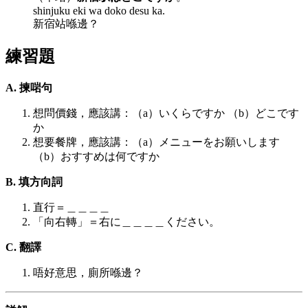
shinjuku eki wa doko desu ka.
新宿站喺邊？
練習題
A. 揀啱句
想問價錢，應該講：（a）いくらですか （b）どこです
か
想要餐牌，應該講：（a）メニューをお願いします
（b）おすすめは何ですか
B. 填方向詞
直行＝＿＿＿＿
「向右轉」＝右に＿＿＿＿ください。
C. 翻譯
唔好意思，廁所喺邊？