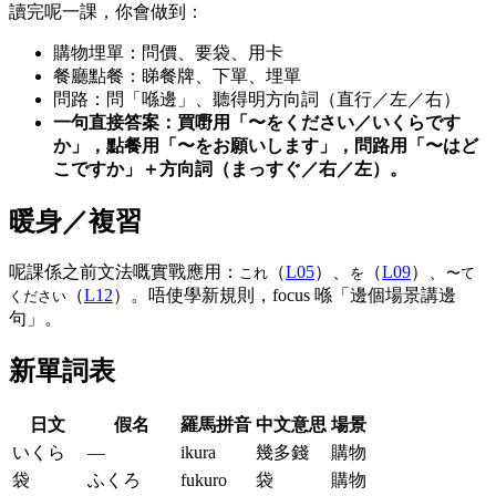
讀完呢一課，你會做到：
購物埋單：問價、要袋、用卡
餐廳點餐：睇餐牌、下單、埋單
問路：問「喺邊」、聽得明方向詞（直行／左／右）
一句直接答案：買嘢用「〜をください／いくらです
か」，點餐用「〜をお願いします」，問路用「〜はど
こですか」＋方向詞（まっすぐ／右／左）。
暖身／複習
呢課係之前文法嘅實戰應用：
（
L05
）、
（
L09
）、
これ
を
〜て
（
L12
）。唔使學新規則，focus 喺「邊個場景講邊
ください
句」。
新單詞表
日文
假名
羅馬拼音
中文意思
場景
いくら
—
ikura
幾多錢
購物
袋
ふくろ
fukuro
袋
購物