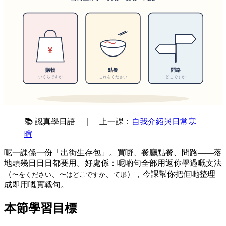
📚 認真學日語 ｜ 上一課：
自我介紹與日常寒
暄
呢一課係一份「出街生存包」。買嘢、餐廳點餐、問路——落
地頭幾日日日都要用。好處係：呢啲句全部用返你學過嘅文法
（
、
、
），今課幫你把佢哋整理
〜をください
〜はどこですか
て形
成即用嘅實戰句。
本節學習目標