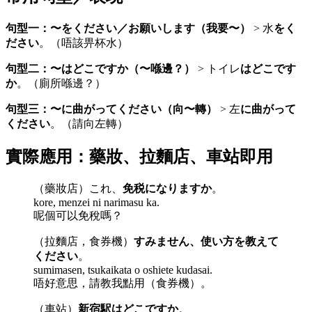
句型一：〜をください／お願いします（我要〜）
> 水
をく
ださい
。（唔該畀杯水）
句型二：〜はどこですか（〜喺邊？）
> トイレ
はどこです
か
。（廁所喺邊？）
句型三：〜に曲がってください（向〜轉）
> 左
に曲がって
ください
。（請向左轉）
實際應用：藥妝、拉麵店、車站即用
（藥妝店）これ、
免税になりますか
。
kore, menzei ni narimasu ka.
呢個可以免稅嗎？
（拉麵店，食券機）
すみません、使い方を教えて
ください
。
sumimasen, tsukaikata o oshiete kudasai.
唔好意思，請教我點用（食券機）。
（車站）
新宿駅はどこですか
。