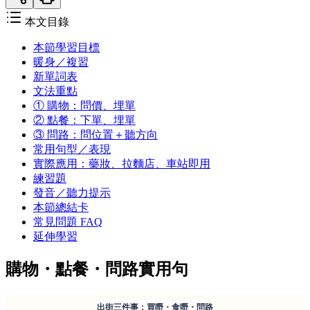
本文目錄
本節學習目標
暖身／複習
新單詞表
文法重點
① 購物：問價、埋單
② 點餐：下單、埋單
③ 問路：問位置＋聽方向
常用句型／表現
實際應用：藥妝、拉麵店、車站即用
練習題
發音／聽力提示
本節總結卡
常見問題 FAQ
延伸學習
購物・點餐・問路實用句