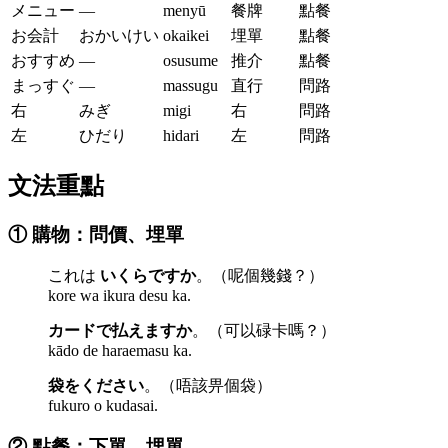
メニュー
—
menyū
餐牌
點餐
お会計
おかいけい
okaikei
埋單
點餐
おすすめ
—
osusume
推介
點餐
まっすぐ
—
massugu
直行
問路
右
みぎ
migi
右
問路
左
ひだり
hidari
左
問路
文法重點
① 購物：問價、埋單
これは
いくらですか
。（呢個幾錢？）
kore wa ikura desu ka.
カードで払えますか
。（可以碌卡嗎？）
kādo de haraemasu ka.
袋をください
。（唔該畀個袋）
fukuro o kudasai.
② 點餐：下單、埋單