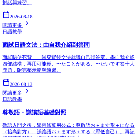
對話與練習。
2026-08-18
閱讀更多
日語教學
面試日語文法：由自我介紹到答問
面試唔使死背——睇穿背後文法就識自己砌答案。學自我介紹
四部結構，再用可能形、〜たことがある、〜たいです答十大
問題，附完整示範與練習。
2026-08-13
閱讀更多
日語教學
尊敬語・謙讓語基礎對照
敬語入門之後，學兩條萬用公式：尊敬語お＋ます形＋になる
（抬高對方）、謙讓語お＋ます形＋する（壓低自己）。再記