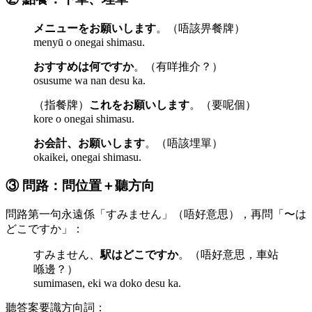
メニューをお願いします
。（唔該畀餐牌）
menyū o onegai shimasu.
おすすめは何ですか
。（有咩推介？）
osusume wa nan desu ka.
（指餐牌）
これをお願いします
。（要呢個）
kore o onegai shimasu.
お会計、お願いします
。（唔該埋單）
okaikei, onegai shimasu.
③ 問路：問位置＋聽方向
問路第一句永遠係「すみません」（唔好意思），再問「〜は
どこですか」：
すみません、
駅はどこですか
。（唔好意思，車站
喺邊？）
sumimasen, eki wa doko desu ka.
聽答案要識方向詞：