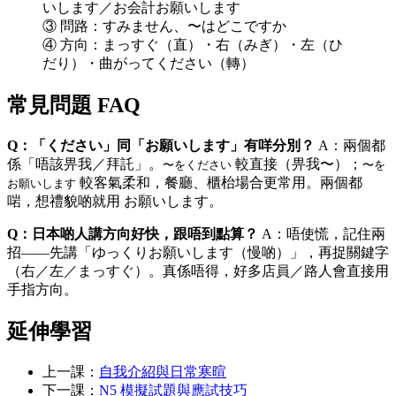
いします／お会計お願いします
③ 問路：すみません、〜はどこですか
④ 方向：まっすぐ（直）・右（みぎ）・左（ひ
だり）・曲がってください（轉）
常見問題 FAQ
Q：「ください」同「お願いします」有咩分別？
A：兩個都
係「唔該畀我／拜託」。
較直接（畀我〜）；
〜をください
〜を
較客氣柔和，餐廳、櫃枱場合更常用。兩個都
お願いします
啱，想禮貌啲就用 お願いします。
Q：日本啲人講方向好快，跟唔到點算？
A：唔使慌，記住兩
招——先講「ゆっくりお願いします（慢啲）」，再捉關鍵字
（右／左／まっすぐ）。真係唔得，好多店員／路人會直接用
手指方向。
延伸學習
上一課：
自我介紹與日常寒暄
下一課：
N5 模擬試題與應試技巧