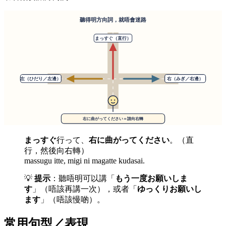
まっすぐ
行って、
右に曲がってください
。（直
行，然後向右轉）
massugu itte, migi ni magatte kudasai.
💡
提示
：聽唔明可以講「
もう一度お願いしま
す
」（唔該再講一次），或者「
ゆっくりお願いし
ます
」（唔該慢啲）。
常用句型／表現