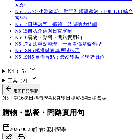
んか
N5·13.5
N5 小測驗②：動詞到願望邀約（L08–L13 綜合
複習）
N5·14
日語數字、價錢、時間聽力特訓
N5·15
自我介紹與日常寒暄
N5·16
購物・點餐・問路實用句
N5·17
文法重點整理：一頁看懂基礎句型
N5·18
N5 模擬試題與應試技巧
N5·19
N5 自學盲點：最易學漏／學錯嘅位
N4
（
15
）
工具
（
2
）
返回
日語學習
N5・第16課
日語教學
#
認真學日語
#
N5
#
日語會話
購物・點餐・問路實用句
2026-06-23
|
作者:
蜜柑留學