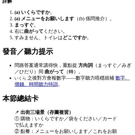
詳解
(a) いくらですか
。
(a) メニューをお願いします
（(b) 係問推介）。
まっすぐ
。
右に
曲がって
ください。
すみません、トイレは
どこですか
。
發音／聽力提示
問路答案通常講得快，重點捉
方向詞
（まっすぐ／みぎ
／ひだり）同
曲がって
（轉）。
之後對方會報數字——數字聽力唔穩就補
數字、
いくら
價錢、時間聽力特訓
。
本節總結卡
📌
出街三場景（存圖複習）
① 購物：いくらですか／袋をください／カード
で払えますか
② 點餐：メニューをお願いします／これをお願