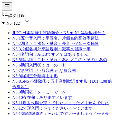
課次目錄
N5
（
22
）
JLPT 日本語能力試驗簡介：N5 至 N1 等級點樣分？
N5·1
五十音入門：平假名、片假名的高效學習法
N5·2
濁音・半濁音・拗音・長音・促音一次搞懂
N5·3
片假名與外來語規則：識英文就識一半
N5·4
名詞句：AはBです／ではありません
N5·5
指示詞：これ・それ・あれ／この・その・あの
N5·6
助詞入門①：は・の・も
N5·7
形容詞：い形容詞 vs な形容詞
N5·8
動詞三分類與ます形
N5·8.5
N5 小測驗①：五十音到動詞ます形（L01–L08 綜
合複習）
N5·9
助詞②：を・に・で・へ
N5·10
存在句：あります／います
N5·11
過去式與否定：でした／ました／ませんでした
N5·12
て形入門：〜てください／〜ています
N5·13
願望與邀約：〜たいです／〜ましょう／〜ませ