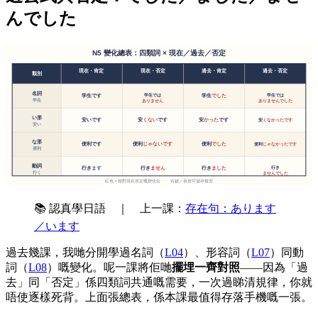
んでした
📚 認真學日語 ｜ 上一課：
存在句：あります
／います
過去幾課，我哋分開學過名詞（
L04
）、形容詞（
L07
）同動
詞（
L08
）嘅變化。呢一課將佢哋
擺埋一齊對照
——因為「過
去」同「否定」係四類詞共通嘅需要，一次過睇清規律，你就
唔使逐樣死背。上面張總表，係本課最值得存落手機嘅一張。