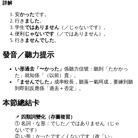
詳解
安
かった
です。
行き
ました
。
学生
ではありません
（／じゃないです）。
便利
じゃないです
（／ではありません）。
行き
ませんでした
。
發音／聽力提示
い形過去「〜かった」
係聽力信號：聽到「たかかっ
た」就知係「（以前）貴」。
「ませんでした」
成串較長，聽落一氣呵成，要練到聽
到即刻反應係「過去＋否定」。
本節總結卡
📌
四類詞變化（存圖複習）
① 名詞・な形：でした／ではありません（じゃ
ないです）
② い形：かったです／くないです（改「い」