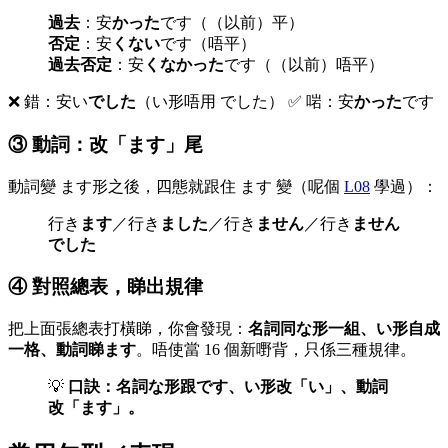
過去
：安
かった
です（（以前）平）
否定
：安
くない
です（唔平）
過去否定
：安
くなかった
です（（以前）唔平）
❌ 錯：安い
でした
（い形唔用 でした） ✅ 啱：安
かった
です
③ 動詞：改「ます」尾
動詞變 ます形之後，四態就跟住 ます 變（呢個
L08
學過）：
行き
ます
／行き
ました
／行き
ません
／行き
ません
でした
④ 對照總表，睇出規律
把上面張總表打橫睇，你會發現：
名詞同な形一組、い形自成
一格、動詞睇ます
。唔使當 16 個新嘢背，只係三種規律。
💡
口訣：名詞な形跟です、い形改「い」、動詞
改「ます」。