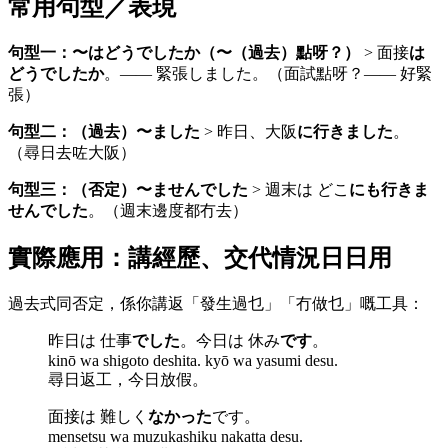
常用句型／表現
句型一：〜はどうでしたか（〜（過去）點呀？）
> 面接
は
どうでしたか
。—— 緊張しました。（面試點呀？—— 好緊
張）
句型二：（過去）〜ました
> 昨日、大阪
に行きました
。
（尋日去咗大阪）
句型三：（否定）〜ませんでした
> 週末は どこ
にも行きま
せんでした
。（週末邊度都冇去）
實際應用：講經歷、交代情況日日用
過去式同否定，係你講返「發生過乜」「冇做乜」嘅工具：
昨日は 仕事
でした
。今日は 休み
です
。
kinō wa shigoto deshita. kyō wa yasumi desu.
尋日返工，今日放假。
面接は 難しく
なかった
です。
mensetsu wa muzukashiku nakatta desu.