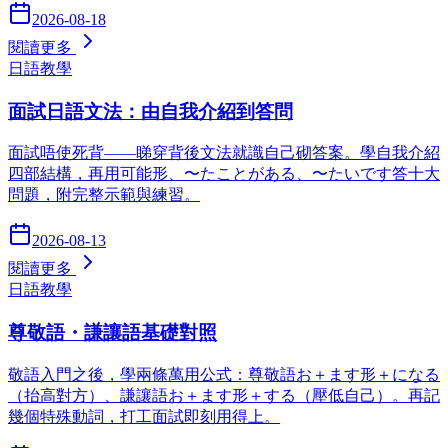
2026-08-18
閱讀更多
日語教學
面試日語文法：由自我介紹到答問
面試唔使死背——睇穿背後文法就識自己砌答案。學自我介紹
四部結構，再用可能形、〜たことがある、〜たいです答十大
問題，附完整示範與練習。
2026-08-13
閱讀更多
日語教學
尊敬語・謙讓語基礎對照
敬語入門之後，學兩條萬用公式：尊敬語お＋ます形＋になる
（抬高對方）、謙讓語お＋ます形＋する（壓低自己）。再記
幾個特殊動詞，打工面試即刻用得上。