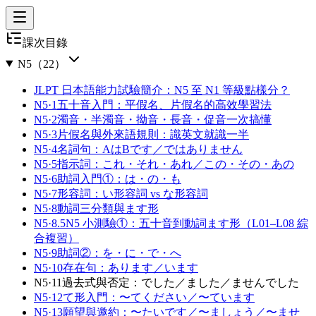
課次目錄
N5
（
22
）
JLPT 日本語能力試驗簡介：N5 至 N1 等級點樣分？
N5·1
五十音入門：平假名、片假名的高效學習法
N5·2
濁音・半濁音・拗音・長音・促音一次搞懂
N5·3
片假名與外來語規則：識英文就識一半
N5·4
名詞句：AはBです／ではありません
N5·5
指示詞：これ・それ・あれ／この・その・あの
N5·6
助詞入門①：は・の・も
N5·7
形容詞：い形容詞 vs な形容詞
N5·8
動詞三分類與ます形
N5·8.5
N5 小測驗①：五十音到動詞ます形（L01–L08 綜
合複習）
N5·9
助詞②：を・に・で・へ
N5·10
存在句：あります／います
N5·11
過去式與否定：でした／ました／ませんでした
N5·12
て形入門：〜てください／〜ています
N5·13
願望與邀約：〜たいです／〜ましょう／〜ませ