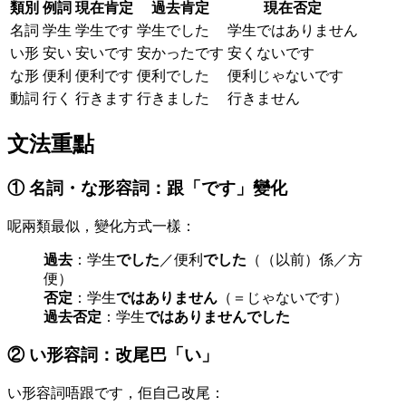
類別
例詞
現在肯定
過去肯定
現在否定
名詞
学生
学生です
学生でした
学生ではありません
い形
安い
安いです
安かったです
安くないです
な形
便利
便利です
便利でした
便利じゃないです
動詞
行く
行きます
行きました
行きません
文法重點
① 名詞・な形容詞：跟「です」變化
呢兩類最似，變化方式一樣：
過去
：学生
でした
／便利
でした
（（以前）係／方
便）
否定
：学生
ではありません
（＝じゃないです）
過去否定
：学生
ではありませんでした
② い形容詞：改尾巴「い」
い形容詞唔跟です，佢自己改尾：