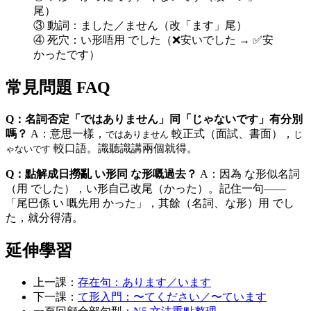
尾）
③ 動詞：ました／ません（改「ます」尾）
④ 死穴：い形唔用 でした（❌安いでした → ✅安
かったです）
常見問題 FAQ
Q：名詞否定「ではありません」同「じゃないです」有分別
嗎？
A：意思一樣，
較正式（面試、書面），
ではありません
じ
較口語。識聽識講兩個就得。
ゃないです
Q：點解成日撈亂 い形同 な形嘅過去？
A：因為 な形似名詞
（用 でした），い形自己改尾（かった）。記住一句——
「尾巴係 い 嘅先用 かった」，其餘（名詞、な形）用 でし
た，就分得清。
延伸學習
上一課：
存在句：あります／います
下一課：
て形入門：〜てください／〜ています