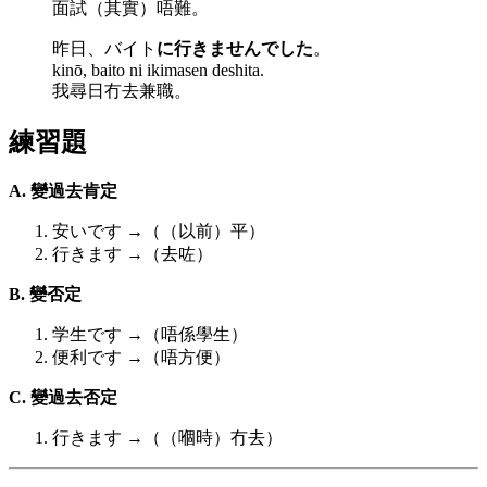
面試（其實）唔難。
昨日、バイト
に行きませんでした
。
kinō, baito ni ikimasen deshita.
我尋日冇去兼職。
練習題
A. 變過去肯定
安いです →（（以前）平）
行きます →（去咗）
B. 變否定
学生です →（唔係學生）
便利です →（唔方便）
C. 變過去否定
行きます →（（嗰時）冇去）