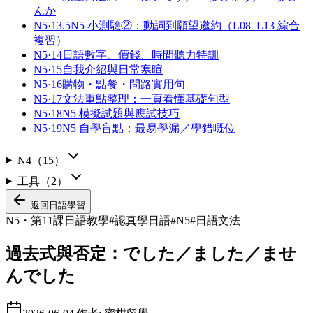
んか
N5·13.5
N5 小測驗②：動詞到願望邀約（L08–L13 綜合
複習）
N5·14
日語數字、價錢、時間聽力特訓
N5·15
自我介紹與日常寒暄
N5·16
購物・點餐・問路實用句
N5·17
文法重點整理：一頁看懂基礎句型
N5·18
N5 模擬試題與應試技巧
N5·19
N5 自學盲點：最易學漏／學錯嘅位
N4
（
15
）
工具
（
2
）
返回
日語學習
N5・第11課
日語教學
#
認真學日語
#
N5
#
日語文法
過去式與否定：でした／ました／ませ
んでした