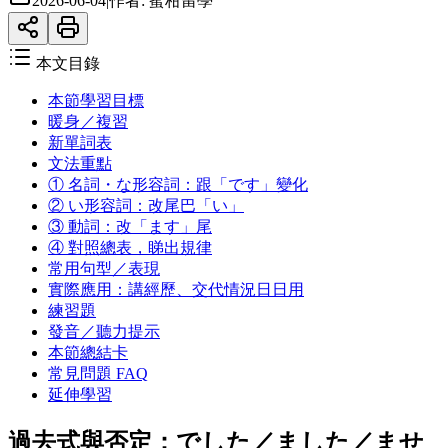
2026-06-04
|
作者:
蜜柑留學
本文目錄
本節學習目標
暖身／複習
新單詞表
文法重點
① 名詞・な形容詞：跟「です」變化
② い形容詞：改尾巴「い」
③ 動詞：改「ます」尾
④ 對照總表，睇出規律
常用句型／表現
實際應用：講經歷、交代情況日日用
練習題
發音／聽力提示
本節總結卡
常見問題 FAQ
延伸學習
過去式與否定：でした／ました／ませ