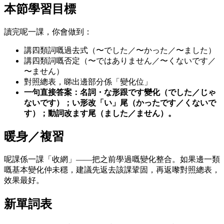
本節學習目標
讀完呢一課，你會做到：
講四類詞嘅過去式（〜でした／〜かった／〜ました）
講四類詞嘅否定（〜ではありません／〜くないです／
〜ません）
對照總表，睇出邊部分係「變化位」
一句直接答案：名詞・な形跟です變化（でした／じゃ
ないです）；い形改「い」尾（かったです／くないで
す）；動詞改ます尾（ました／ません）。
暖身／複習
呢課係一課「收網」——把之前學過嘅變化整合。如果邊一類
嘅基本變化仲未穩，建議先返去該課鞏固，再返嚟對照總表，
效果最好。
新單詞表