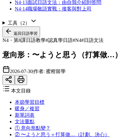
N4·13
面試日語文法：由自我介紹到答問
N4·14
職場敬語實戰：接客與對上司
工具
（
2
）
返回
日語學習
N4・第8課
日語教學
#
認真學日語
#
N4
#
日語文法
意向形：〜ようと思う（打算做…）
2026-07-30
|
作者:
蜜柑留學
本文目錄
本節學習目標
暖身／複習
新單詞表
文法重點
① 意向形點變？
② 〜ようと思う＝打算做…（計劃、決心）