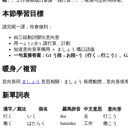
啦
」。工作假期成日要講「我打算…」，呢個句型好用得着。
本節學習目標
讀完呢一課，你會做到：
由三組動詞變出意向形
用
講打算、計劃
〜ようと思う
知道意向形單獨用 ＝ ましょう 嘅口語版
一句直接答案：G1 う段→お段+う（行く→行こう）、G
暖身／複習
意向形同
ましょう
意思相關：ましょう 係禮貌體，意向形係
新單詞表
漢字／寫法
假名
羅馬拼音
中文意思
意向形
行く
いく
iku
去
行こう
働く
はたらく
hataraku
工作
働こう