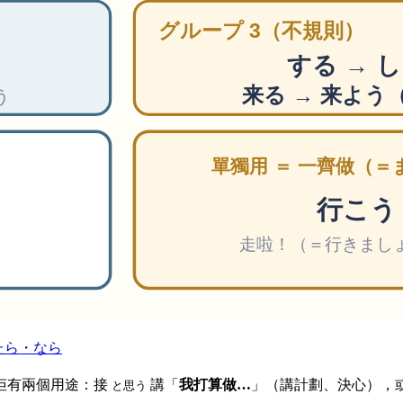
たら・なら
佢有兩個用途：接
講「
我打算做…
」（講計劃、決心），
と思う