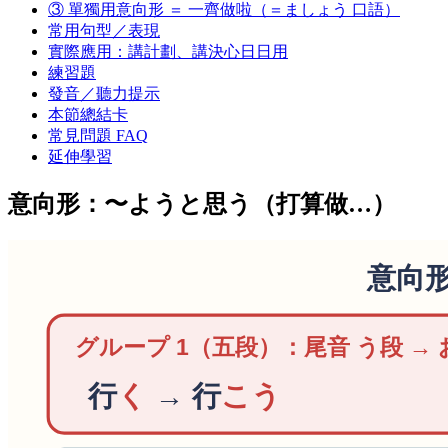
③ 單獨用意向形 ＝ 一齊做啦（＝ましょう 口語）
常用句型／表現
實際應用：講計劃、講決心日日用
練習題
發音／聽力提示
本節總結卡
常見問題 FAQ
延伸學習
意向形：〜ようと思う（打算做…）