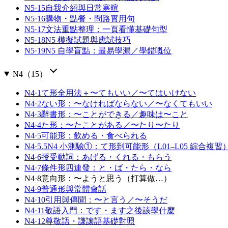
N5·15
自我介紹與日常寒暄
N5·16
購物・點餐・問路實用句
N5·17
文法重點整理：一頁看懂基礎句型
N5·18
N5 模擬試題與應試技巧
N5·19
N5 自學盲點：最易學漏／學錯嘅位
N4
（
15
）
N4·1
て形全用法＋〜てもいい／〜てはいけない
N4·2
ない形：〜なければならない／〜なくてもいい
N4·3
辭書形：〜ことができる／趣味は〜こと
N4·4
た形：〜たことがある／〜たり〜たり
N4·5
可能形：飲める・食べられる
N4·5.5
N4 小測驗①：て形到可能形（L01–L05 綜合複習
N4·6
授受動詞：あげる・くれる・もらう
N4·7
條件形四連發：と・ば・たら・なら
N4·8
意向形：〜ようと思う（打算做…）
N4·9
普通形與常體會話
N4·10
引用與傳聞：〜と言う／〜そうだ
N4·11
敬語入門：です・ます之後該學什麼
N4·12
尊敬語・謙讓語基礎對照