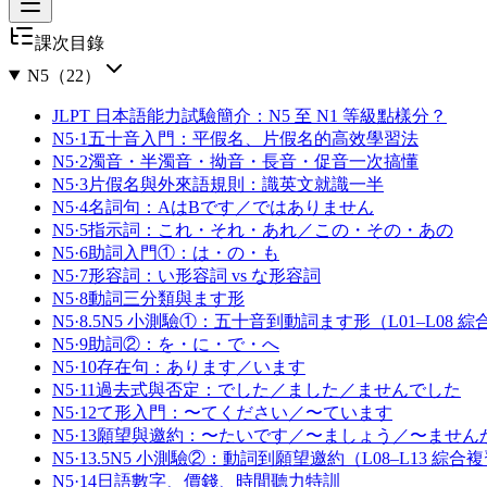
課次目錄
N5
（
22
）
JLPT 日本語能力試驗簡介：N5 至 N1 等級點樣分？
N5·1
五十音入門：平假名、片假名的高效學習法
N5·2
濁音・半濁音・拗音・長音・促音一次搞懂
N5·3
片假名與外來語規則：識英文就識一半
N5·4
名詞句：AはBです／ではありません
N5·5
指示詞：これ・それ・あれ／この・その・あの
N5·6
助詞入門①：は・の・も
N5·7
形容詞：い形容詞 vs な形容詞
N5·8
動詞三分類與ます形
N5·8.5
N5 小測驗①：五十音到動詞ます形（L01–L08 
N5·9
助詞②：を・に・で・へ
N5·10
存在句：あります／います
N5·11
過去式與否定：でした／ました／ませんでした
N5·12
て形入門：〜てください／〜ています
N5·13
願望與邀約：〜たいです／〜ましょう／〜ません
N5·13.5
N5 小測驗②：動詞到願望邀約（L08–L13 綜合
N5·14
日語數字、價錢、時間聽力特訓