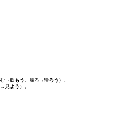
む→飲
もう
、帰る→帰
ろう
）。
→見
よう
）。