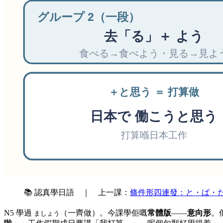
📚 認真學日語 ｜ 上一課：
條件形四連發：と・ば・
N5 學過
（一齊做）。今課學佢嘅
常體版
——
意向形
。
ましょう