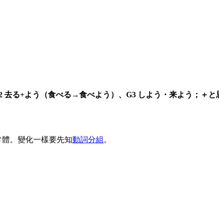
2 去る+よう（食べる→食べよう）、G3 しよう・来よう；＋
常體。變化一樣要先知
動詞分組
。