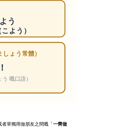
或者單獨用做朋友之間嘅「
一齊做