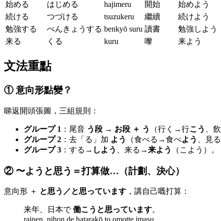
始める
はじめる
hajimeru
開始
始めよう
続ける
つづける
tsuzukeru
繼續
続けよう
勉強する
べんきょうする
benkyō suru
讀書
勉強しよう
来る
くる
kuru
嚟
来よう
文法重點
① 意向形點變？
睇返開頭張圖，三組規則：
グループ 1
：尾音
う段 → お段 ＋ う
（行く→行
こう
、飲
グループ 2
：去「る」加
よう
（食べる→食べ
よう
、見る
グループ 3
：する→
しよう
、来る→
来よう
（こよう）。
② 〜ようと思う＝打算做…（計劃、決心）
意向形 ＋
と思う／と思っています
，講自己嘅打算：
来年、日本で
働こうと思っています
。
rainen, nihon de hatarakō to omotte imasu.