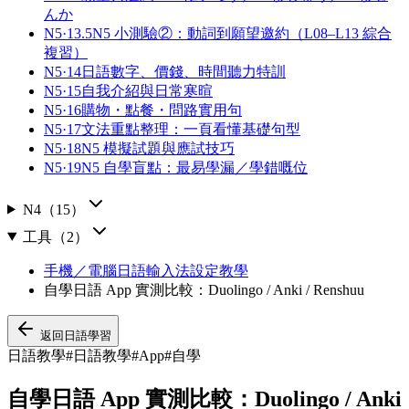
んか
N5·13.5
N5 小測驗②：動詞到願望邀約（L08–L13 綜合
複習）
N5·14
日語數字、價錢、時間聽力特訓
N5·15
自我介紹與日常寒暄
N5·16
購物・點餐・問路實用句
N5·17
文法重點整理：一頁看懂基礎句型
N5·18
N5 模擬試題與應試技巧
N5·19
N5 自學盲點：最易學漏／學錯嘅位
N4
（
15
）
工具
（
2
）
手機／電腦日語輸入法設定教學
自學日語 App 實測比較：Duolingo / Anki / Renshuu
返回
日語學習
日語教學
#
日語教學
#
App
#
自學
自學日語 App 實測比較：Duolingo / Anki