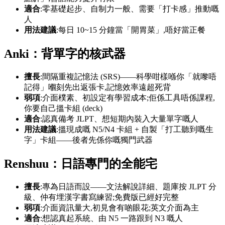
適合
:零基礎起步、自制力一般、需要「打卡感」推動嘅
人
用法建議
:每日 10~15 分鐘當「開胃菜」,唔好當正餐
Anki：背單字的核武器
擅長
:間隔重複記憶法 (SRS)——科學咁樣喺你「就嚟唔
記得」嗰刻先出返張卡,記憶效率遠超死背
弱項
:介面樸素、初設定有學習成本;佢係工具唔係課程,
你要自己搵卡組 (deck)
適合
:認真備考 JLPT、想短期內裝入大量單字嘅人
用法建議
:搵現成嘅 N5/N4 卡組 + 自製「打工聽到嘅生
字」卡組——後者先係你嘅獨門武器
Renshuu：日語專門的全能宅
擅長
:專為日語而設——文法解說詳細、題庫按 JLPT 分
級、仲有埋漢字書寫練習;免費版已經好完整
弱項
:介面資訊量大,初見會有啲眼花;英文介面為主
適合
:想認真起系統、由 N5 一路跟到 N3 嘅人