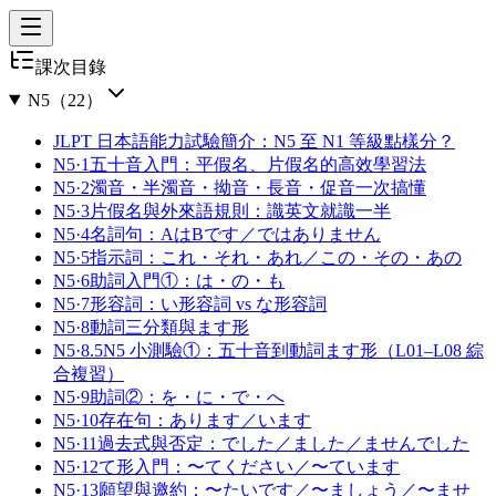
課次目錄
N5
（
22
）
JLPT 日本語能力試驗簡介：N5 至 N1 等級點樣分？
N5·1
五十音入門：平假名、片假名的高效學習法
N5·2
濁音・半濁音・拗音・長音・促音一次搞懂
N5·3
片假名與外來語規則：識英文就識一半
N5·4
名詞句：AはBです／ではありません
N5·5
指示詞：これ・それ・あれ／この・その・あの
N5·6
助詞入門①：は・の・も
N5·7
形容詞：い形容詞 vs な形容詞
N5·8
動詞三分類與ます形
N5·8.5
N5 小測驗①：五十音到動詞ます形（L01–L08 綜
合複習）
N5·9
助詞②：を・に・で・へ
N5·10
存在句：あります／います
N5·11
過去式與否定：でした／ました／ませんでした
N5·12
て形入門：〜てください／〜ています
N5·13
願望與邀約：〜たいです／〜ましょう／〜ませ