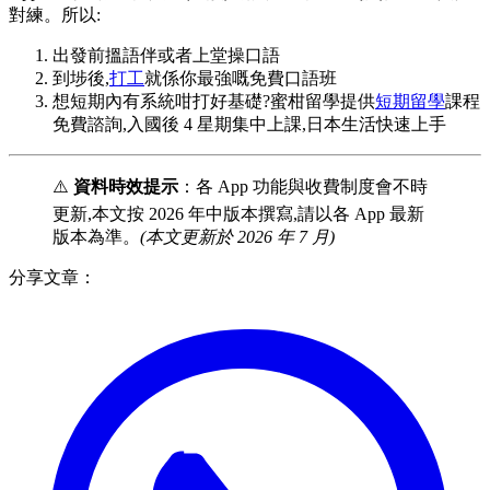
對練。所以:
出發前搵語伴或者上堂操口語
到埗後,
打工
就係你最強嘅免費口語班
想短期內有系統咁打好基礎?蜜柑留學提供
短期留學
課程
免費諮詢,入國後 4 星期集中上課,日本生活快速上手
⚠️
資料時效提示
：各 App 功能與收費制度會不時
更新,本文按 2026 年中版本撰寫,請以各 App 最新
版本為準。
(本文更新於 2026 年 7 月)
分享文章：