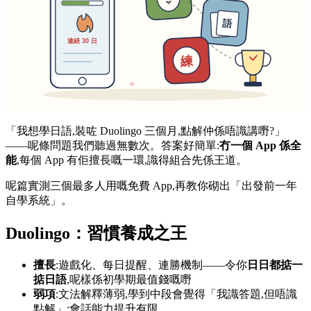
「我想學日語,裝咗 Duolingo 三個月,點解仲係唔識講嘢?」
——呢條問題我們聽過無數次。答案好簡單:
冇一個 App 係全
能
,每個 App 有佢擅長嘅一環,識得組合先係王道。
呢篇實測三個最多人用嘅免費 App,再教你砌出「出發前一年
自學系統」。
Duolingo：習慣養成之王
擅長
:遊戲化、每日提醒、連勝機制——令你
日日都掂一
掂日語
,呢樣係初學期最值錢嘅嘢
弱項
:文法解釋薄弱,學到中段會覺得「我識答題,但唔識
點解」;會話能力提升有限