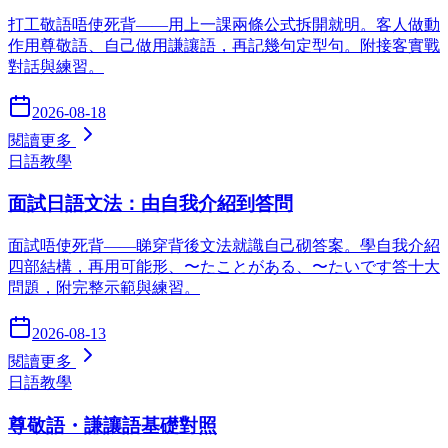
打工敬語唔使死背——用上一課兩條公式拆開就明。客人做動
作用尊敬語、自己做用謙讓語，再記幾句定型句。附接客實戰
對話與練習。
2026-08-18
閱讀更多
日語教學
面試日語文法：由自我介紹到答問
面試唔使死背——睇穿背後文法就識自己砌答案。學自我介紹
四部結構，再用可能形、〜たことがある、〜たいです答十大
問題，附完整示範與練習。
2026-08-13
閱讀更多
日語教學
尊敬語・謙讓語基礎對照