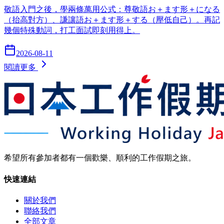
敬語入門之後，學兩條萬用公式：尊敬語お＋ます形＋になる
（抬高對方）、謙讓語お＋ます形＋する（壓低自己）。再記
幾個特殊動詞，打工面試即刻用得上。
2026-08-11
閱讀更多
希望所有參加者都有一個歡樂、順利的工作假期之旅。
快速連結
關於我們
聯絡我們
全部文章