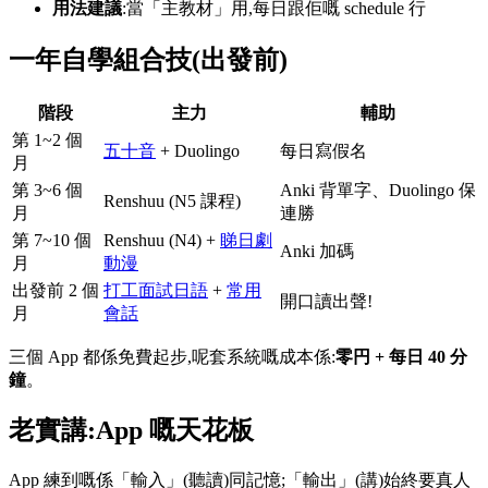
用法建議
:當「主教材」用,每日跟佢嘅 schedule 行
一年自學組合技(出發前)
階段
主力
輔助
第 1~2 個
五十音
+ Duolingo
每日寫假名
月
第 3~6 個
Anki 背單字、Duolingo 保
Renshuu (N5 課程)
月
連勝
第 7~10 個
Renshuu (N4) +
睇日劇
Anki 加碼
月
動漫
出發前 2 個
打工面試日語
+
常用
開口讀出聲!
月
會話
三個 App 都係免費起步,呢套系統嘅成本係:
零円 + 每日 40 分
鐘
。
老實講:App 嘅天花板
App 練到嘅係「輸入」(聽讀)同記憶;「輸出」(講)始終要真人