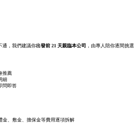
不通，我們建議你
出發前 21 天親臨本公司
，由專人陪你逐間挑選
身推薦
明細
即問即答
 禮金、敷金、擔保金等費用逐項拆解