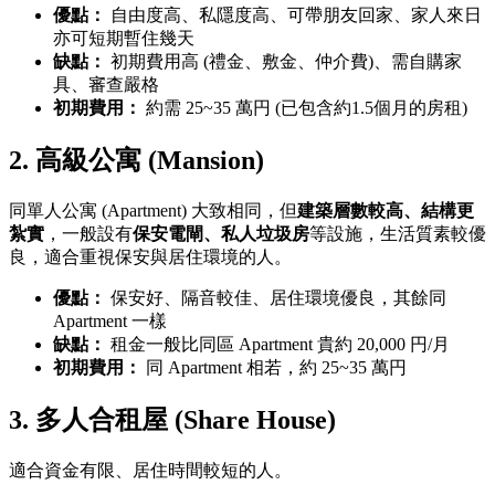
優點：
自由度高、私隱度高、可帶朋友回家、家人來日
亦可短期暫住幾天
缺點：
初期費用高 (禮金、敷金、仲介費)、需自購家
具、審查嚴格
初期費用：
約需 25~35 萬円 (已包含約1.5個月的房租)
2. 高級公寓 (Mansion)
同單人公寓 (Apartment) 大致相同，但
建築層數較高、結構更
紮實
，一般設有
保安電閘、私人垃圾房
等設施，生活質素較優
良，適合重視保安與居住環境的人。
優點：
保安好、隔音較佳、居住環境優良，其餘同
Apartment 一樣
缺點：
租金一般比同區 Apartment 貴約 20,000 円/月
初期費用：
同 Apartment 相若，約 25~35 萬円
3. 多人合租屋 (Share House)
適合資金有限、居住時間較短的人。