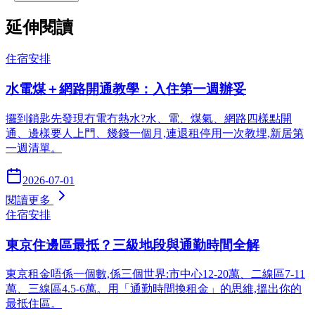
延伸閱讀
住宿安排
水電煤＋網路開通教學：入住第一週辦妥
攞到鎖匙先發現冇電冇熱水?水、電、煤氣、網路四樣點開
通、邊樣要人上門、幾錢一個月,連退租停用一次教埋,新居第
一週清單。
2026-07-01
閱讀更多
住宿安排
東京住邊區最抵？三級地段與通勤時間全解
東京租金唔係一個數,係三個世界:市中心12-20萬、二線區7-11
萬、三線區4.5-6萬。用「通勤時間換租金」的思維,搵出你的
最抵住區。