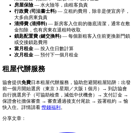
房屋保險
— 水火險等，由租客負責
行政費 (司法書士料)
— 立租約費用，除非是便宜房子，
大多由房東負責
清掃費 (清掃料)
— 新房客入住前的徹底清潔，通常在敷
金扣除，也有房東在退租時收取
鎖匙配置費 (鍵交換料)
— 每個新租客入住前更換新門鎖
或交接鎖匙費用
當月租金
— 按入住日數計算
次月租金
— 預付下一個月租金
租屋代辦服務
協會提供
免費
日本租屋代辦服務，協助您避開租屋陷阱：出發
前一個月開始選房（東京 3 星期／大阪 1 個月）→ 到訪協會
自行挑選房子（可協助檢查，減低中伏機會）→ 支付訂金 →
保證會社擔保審查 → 審查通過後支付尾款 → 簽署租約 → 愉
快入住。詳情請看
慳錢福利
。
分享文章：