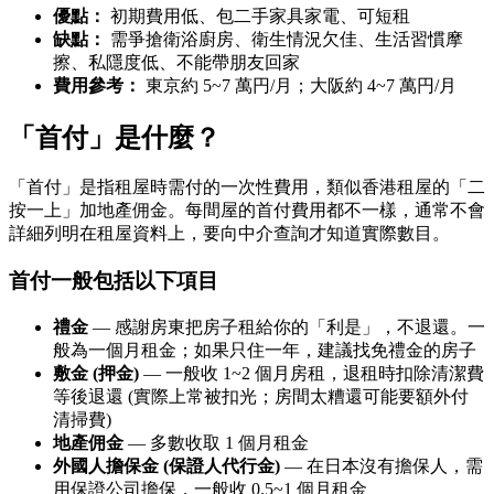
優點：
初期費用低、包二手家具家電、可短租
缺點：
需爭搶衛浴廚房、衛生情況欠佳、生活習慣摩
擦、私隱度低、不能帶朋友回家
費用參考：
東京約 5~7 萬円/月；大阪約 4~7 萬円/月
「首付」是什麼？
「首付」是指租屋時需付的一次性費用，類似香港租屋的「二
按一上」加地產佣金。每間屋的首付費用都不一樣，通常不會
詳細列明在租屋資料上，要向中介查詢才知道實際數目。
首付一般包括以下項目
禮金
— 感謝房東把房子租給你的「利是」，不退還。一
般為一個月租金；如果只住一年，建議找免禮金的房子
敷金 (押金)
— 一般收 1~2 個月房租，退租時扣除清潔費
等後退還 (實際上常被扣光；房間太糟還可能要額外付
清掃費)
地產佣金
— 多數收取 1 個月租金
外國人擔保金 (保證人代行金)
— 在日本沒有擔保人，需
用保證公司擔保，一般收 0.5~1 個月租金