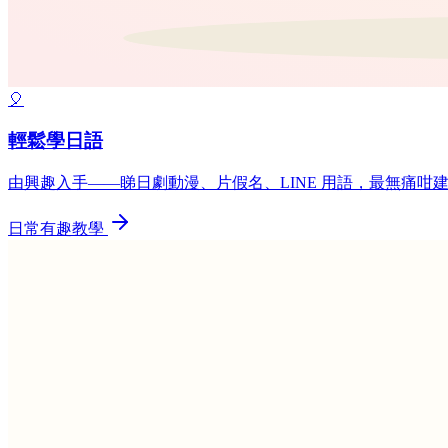
🎈
輕鬆學日語
由興趣入手——睇日劇動漫、片假名、LINE 用語，最無痛咁
日常有趣教學