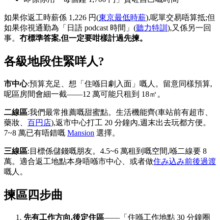
如果你返工時薪係 1,226 円(
東京最低時薪
),呢單交易唔算抵;但
如果你視通勤為「日語 podcast 時間」(
聽力特訓
),又係另一回
事。
冇標準答案,但一定要咁樣計過先揀。
各級地段住緊咩人?
市中心
:預算充足、想「住喺日劇入面」嘅人。留意同樣預算,
呢區房間會細一截——12 萬可能只租到 18㎡。
二線區
:我們最常推薦嘅甜蜜點。生活機能齊(車站前有超市、
藥妝、
百円店
),返市中心打工 20 分鐘內,週末出去玩都方便。
7~8 萬已有唔錯嘅
Mansion
選擇。
三線區
:目標係儲錢嘅朋友。4.5~6 萬租到嘅空間,喺二線要 8
萬。適合返工地點本身唔喺市中心、或者做
住み込み前後過渡
嘅人。
揀區四步曲
先有工作方向,後定住區
——「住喺工作地點 30 分鐘圈