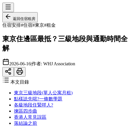
返回
住宿租房
住宿安排
#
住宿
#
東京
#
租金
東京住邊區最抵？三級地段與通勤時間全
解
2026-06-16
|
作者:
WHJ Association
本文目錄
東京三級地段(單人公寓月租)
點樣諗先啱?一條數學題
各級地段住緊咩人?
揀區四步曲
香港人常見誤區
落結論之前