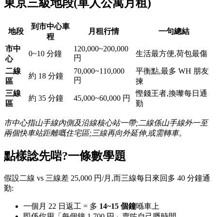
東京三級地段(單人公寓月租)
到市中心車
地段
月租行情
一句總結
程
市中
120,000~200,000
0~10 分鐘
生活最方便,荷包最傷
円
心
二線
70,000~110,000
平衡點,最多 WH 朋友
約 18 分鐘
円
區
揀
三線
慳錢王者,換嚟每日通
約 35 分鐘
45,000~60,000 円
區
勤
市中心指山手線內側及沿線核心站一帶;二線係山手線外一至
兩個快車站距離嘅住宅區;三線再向外延伸,或需轉車。
點樣諗先啱?一條數學題
假設二線 vs 三線差 25,000 円/月,而三線每日來回多 40 分鐘通
勤:
一個月 22 日返工 = 多
14~15 個鐘
喺車上
即係你用「每個鐘 1,700 円」賣咗自己嘅時間