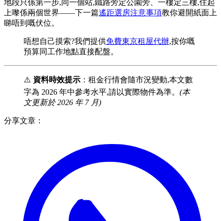
地段只係第一步,同一個站,鐵路旁定公園旁、一樓定三樓,住起
上嚟係兩個世界——下一篇
遙距選房注意事項
教你避開紙面上
睇唔到嘅伏位。
唔想自己摸索?我們提供
免費東京租屋代辦
,按你嘅
預算同工作地點直接配盤。
⚠️
資料時效提示
：租金行情會隨市況變動,本文數
字為 2026 年中參考水平,請以實際物件為準。
(本
文更新於 2026 年 7 月)
分享文章：