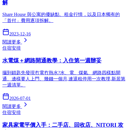
解
Share House 與公寓的優缺點、租金行情，以及日本獨有的
「首付」費用逐項拆解。
2023-12-16
閱讀更多
住宿安排
水電煤＋網路開通教學：入住第一週辦妥
攞到鎖匙先發現冇電冇熱水?水、電、煤氣、網路四樣點開
通、邊樣要人上門、幾錢一個月,連退租停用一次教埋,新居第
一週清單。
2026-07-01
閱讀更多
住宿安排
家具家電平價入手：二手店、回收店、NITORI 攻