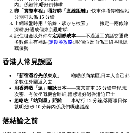
內」係鐵律,唔好倒轉嚟
睇「實際車程」唔好睇「直線距離」
:快車停唔停嗰個站,
分別可以係 15 分鐘
上網睇盤時用「沿線・駅から検索」——揀定一兩條線
深耕,好過成個東京亂咁睇
記住租金以外仲有
定期券成本
——不過返工的話交通費
多數僱主有補貼(
定期券攻略
),呢個位反而係三線區嘅隱
藏優勢
香港人常見誤區
「新宿澀谷先係東京」
——嗰啲係商業區,日本人自己都
多數住外圍返入去
用香港嘅「遠」嚟諗日本
——東京電車 35 分鐘車程,班
次密、有位坐嘅機會唔細,體感遠好過香港迫巴士
忽略咗「站到屋」距離
——車站行 15 分鐘,落雨嗰日你
就明;徒步 10 分鐘內係我們嘅建議線
落結論之前