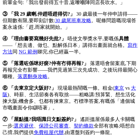
前輩金句:「我出發前得五十音,返嚟嗰陣同店長吹水。」
③ 「我 29 歲喇,仲趕唔趕得切?」
30 歲最後一年仲申請得——
但期數有限,要即刻計數:
30 歲尾班車攻略
。呢條問題嘅現場答
案永遠係:「趕,而家就開始。」
④ 「理由書要寫幾好先批?」
唔使文學獎水平,要嘅係
具體
——「想去邊、做乜、點解係日本」講得出畫面就合格。
寫作
方法
同
NG 範例
睇完,你已經贏一半。
⑤ 「落選咗係咪好瘀?仲有冇得再報?」
落選唔會留案底,下期
再報完全冇影響——我們見過第三次先成功、之後玩得最開心
嗰種。
落選翻身攻略
。
⑥ 「去東京定大阪好?」
現場最熱鬧嘅一條。租金(
東京
vs
大
阪
)、時薪、生活節奏各有取捨——粗略講:預算緊、想生活化
揀大阪;機會多、乜都有揀東京。冇標準答案,有嘅係「邊個城
市嘅畫面令你瞓唔著」。
⑦ 「屋點搵?我唔識日文點簽約?」
遙距搵屋係最多人卡關嘅
一步:
選房避伏
、
保證公司審查
、
契約條款
全部有攻略;唔想自
己揹,我們提供
免費租屋代辦
,由選盤到簽約一條龍。