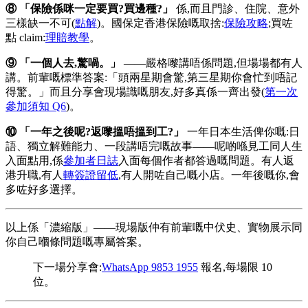
⑧ 「保險係咪一定要買?買邊種?」
係,而且門診、住院、意外
三樣缺一不可(
點解
)。國保定香港保險嘅取捨:
保險攻略
;買咗
點 claim:
理賠教學
。
⑨ 「一個人去,驚喎。」
——嚴格嚟講唔係問題,但場場都有人
講。前輩嘅標準答案:「頭兩星期會驚,第三星期你會忙到唔記
得驚。」而且分享會現場識嘅朋友,好多真係一齊出發(
第一次
參加須知 Q6
)。
⑩ 「一年之後呢?返嚟搵唔搵到工?」
一年日本生活俾你嘅:日
語、獨立解難能力、一段講唔完嘅故事——呢啲喺見工同人生
入面點用,係
參加者日誌
入面每個作者都答過嘅問題。有人返
港升職,有人
轉簽證留低
,有人開咗自己嘅小店。一年後嘅你,會
多咗好多選擇。
以上係「濃縮版」——現場版仲有前輩嘅中伏史、實物展示同
你自己嗰條問題嘅專屬答案。
下一場分享會:
WhatsApp 9853 1955
報名,每場限 10
位。