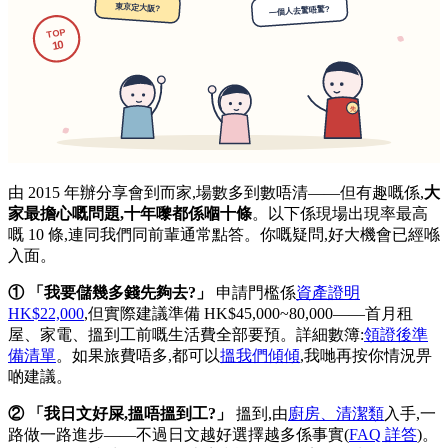
由 2015 年辦分享會到而家,場數多到數唔清——但有趣嘅係,
大
家最擔心嘅問題,十年嚟都係嗰十條
。以下係現場出現率最高
嘅 10 條,連同我們同前輩通常點答。你嘅疑問,好大機會已經喺
入面。
① 「我要儲幾多錢先夠去?」
申請門檻係
資產證明
HK$22,000
,但實際建議準備 HK$45,000~80,000——首月租
屋、家電、搵到工前嘅生活費全部要預。詳細數簿:
領證後準
備清單
。如果旅費唔多,都可以
搵我們傾傾
,我哋再按你情況畀
啲建議。
② 「我日文好屎,搵唔搵到工?」
搵到,由
廚房、清潔類
入手,一
路做一路進步——不過日文越好選擇越多係事實(
FAQ 詳答
)。