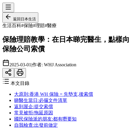
返回
日本生活
生活百科
#
保險
#
理賠
#
醫療
保險理賠教學：在日本睇完醫生，點樣向
保險公司索償
2025-03-01
|
作者:
WHJ Association
本文目錄
大原則:香港 WH 保險 = 先墊支,後索償
睇醫生當日:必攞文件清單
返到屋企:提交索償
常見被拒/拖延原因
國民保險派的朋友:都有嘢要知
自我檢查:出發前做定