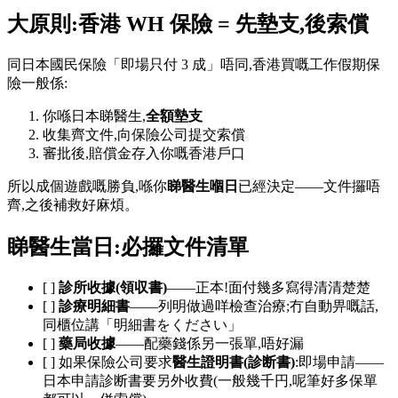
大原則:香港 WH 保險 = 先墊支,後索償
同日本國民保險「即場只付 3 成」唔同,香港買嘅工作假期保
險一般係:
你喺日本睇醫生,
全額墊支
收集齊文件,向保險公司提交索償
審批後,賠償金存入你嘅香港戶口
所以成個遊戲嘅勝負,喺你
睇醫生嗰日
已經決定——文件攞唔
齊,之後補救好麻煩。
睇醫生當日:必攞文件清單
[ ]
診所收據(領収書)
——正本!面付幾多寫得清清楚楚
[ ]
診療明細書
——列明做過咩檢查治療;冇自動畀嘅話,
同櫃位講「明細書をください」
[ ]
藥局收據
——配藥錢係另一張單,唔好漏
[ ] 如果保險公司要求
醫生證明書(診断書)
:即場申請——
日本申請診断書要另外收費(一般幾千円,呢筆好多保單