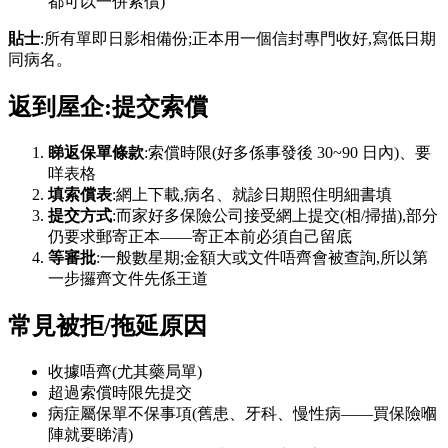
都可以一併索償)
貼士
:所有單即日影相備份;正本用一個信封專門收好,寫低日期
同病名。
返到屋企:提交索償
睇返保單條款
:索償時限(好多係事發後 30~90 日內)、要
咩表格
填索償表
:網上下載,病名、就診日期照住明細書填
提交方式
:而家好多保險公司接受網上提交(相/掃描),部分
仍要求郵寄正本——寄正本前必須自己留底
等審批
:一般數星期;金額大或文件唔齊會被查詢,所以第
一步攞齊文件先係王道
常見被拒/拖延原因
收據唔齊(尤其藥局單)
超過索償時限先提交
病症屬保單不保事項(舊患、牙科、慢性病——買保險嗰
陣就要睇清)