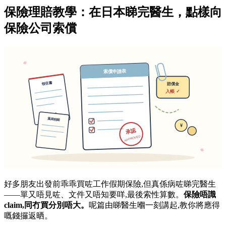
保險理賠教學：在日本睇完醫生，點樣向
保險公司索償
好多朋友出發前乖乖買咗工作假期保險,但真係病咗睇完醫生
——單又唔見咗、文件又唔知要咩,最後索性算數。
保險唔識
claim,同冇買分別唔大。
呢篇由睇醫生嗰一刻講起,教你將應得
嘅錢攞返晒。