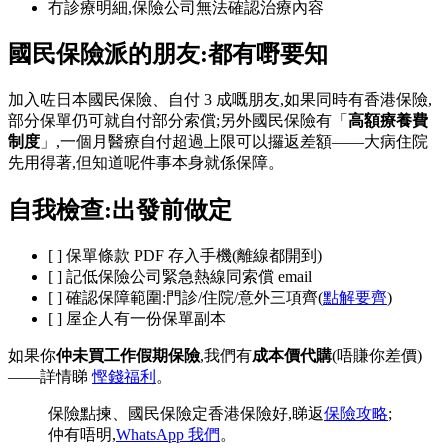
冇診療明細,保險公司無法確認治療內容
國民保險派的朋友:都有嘢要知
加入咗日本國民保險、自付 3 成嘅朋友,如果同時有香港保險,
部分保單仍可就自付部分索償;另外國民保險有「
高額療養費
制度
」,一個月醫療自付超過上限可以攞返差額——大病住院
先用得著,但知道呢件事本身就係保障。
自我檢查:出發前做定
[ ] 保單條款 PDF 存入手機(離線都開到)
[ ] 記低保險公司緊急熱線同索償 email
[ ] 確認保障範圍:門診/住院/意外三項齊(
點解要齊
)
[ ] 屋企人有一份保單副本
如果你
仲未買工作假期保險
,我們有
成本價代購
(唔賺你差價)
——詳情睇
慳錢福利
。
保險點揀、國民保險定香港保險好,睇返
保險攻略
;
仲有唔明,
WhatsApp 我們
。