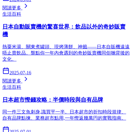
閱讀更多
生活百科
日本自動販賣機的驚喜世界：飲品以外的奇妙販賣
機
熱粟米湯、關東煮罐頭、現烤薄餅、神籤——日本自販機遠遠
唔止賣飲品。盤點你一年內會遇到的奇妙販賣機同佢哋背後的
文化。
2025-07-16
閱讀更多
生活百科
日本超市慳錢攻略：半價時段與自有品牌
同一件三文魚刺身,識買平一半。日本超市的折扣時段規律、
自有品牌點揀、業務超市點用,一年慳返幾萬円的實戰指南。
2025-07-01