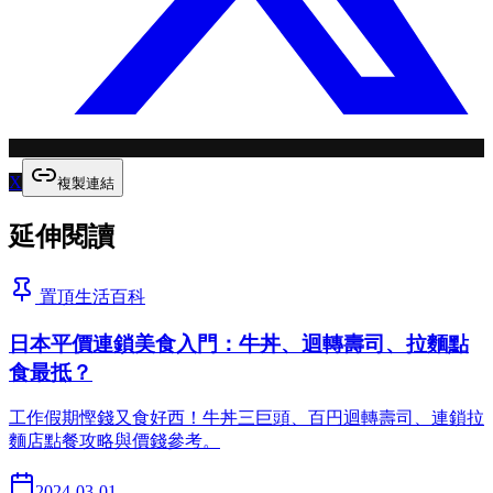
X
複製連結
延伸閱讀
置頂
生活百科
日本平價連鎖美食入門：牛丼、迴轉壽司、拉麵點
食最抵？
工作假期慳錢又食好西！牛丼三巨頭、百円迴轉壽司、連鎖拉
麵店點餐攻略與價錢參考。
2024-03-01