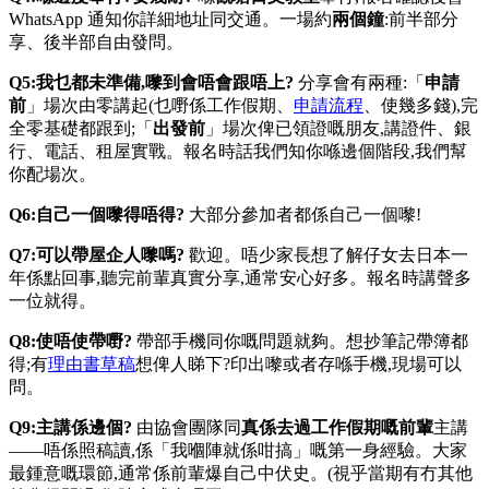
WhatsApp 通知你詳細地址同交通。一場約
兩個鐘
:前半部分
享、後半部自由發問。
Q5:我乜都未準備,嚟到會唔會跟唔上?
分享會有兩種:「
申請
前
」場次由零講起(乜嘢係工作假期、
申請流程
、使幾多錢),完
全零基礎都跟到;「
出發前
」場次俾已領證嘅朋友,講證件、銀
行、電話、租屋實戰。報名時話我們知你喺邊個階段,我們幫
你配場次。
Q6:自己一個嚟得唔得?
大部分參加者都係自己一個嚟!
Q7:可以帶屋企人嚟嗎?
歡迎。唔少家長想了解仔女去日本一
年係點回事,聽完前輩真實分享,通常安心好多。報名時講聲多
一位就得。
Q8:使唔使帶嘢?
帶部手機同你嘅問題就夠。想抄筆記帶簿都
得;有
理由書草稿
想俾人睇下?印出嚟或者存喺手機,現場可以
問。
Q9:主講係邊個?
由協會團隊同
真係去過工作假期嘅前輩
主講
——唔係照稿讀,係「我嗰陣就係咁搞」嘅第一身經驗。大家
最鍾意嘅環節,通常係前輩爆自己中伏史。(視乎當期有冇其他