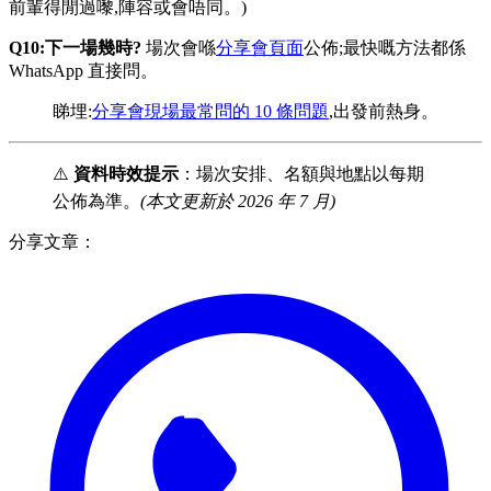
前輩得閒過嚟,陣容或會唔同。)
Q10:下一場幾時?
場次會喺
分享會頁面
公佈;最快嘅方法都係
WhatsApp 直接問。
睇埋:
分享會現場最常問的 10 條問題
,出發前熱身。
⚠️
資料時效提示
：場次安排、名額與地點以每期
公佈為準。
(本文更新於 2026 年 7 月)
分享文章：