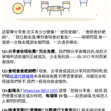
諗緊嚟分享會,但又有少少猶豫?「使唔使錢?」「會唔會好硬
銷?」「我乜都未識,嚟到會唔會好尷尬?」——呢啲問題,每一
個第一次報名嘅朋友都問過。一次過答晒你。
Q1:分享會收唔收費?
完全免費。
我們辦分享會嘅目的,係想大
家喺申請前攞到正確資訊、少走冤枉路——由 2015 年到而家
都係咁。
Q2:會唔會被硬銷嘢?
唔會。分享會係資訊分享同答問時間;我
們嘅
租屋代辦服務
本身都係免費,冇嘢需要硬銷。你聽完全程
唔搵我們幫手,我們一樣祝你旅途愉快。
Q3:點報名?
WhatsApp 9853 1955
講聲「想報分享會」就得,我
們會覆你最近場次時間。
每場限 10 位
——刻意細場,先保證人
人都問到問題。
Q4:喺邊度舉行?要幾耐?
喺
觀塘日文教室
舉行,報名確認後會