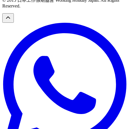
© 2015 日本工作假期協會 Working Holiday Japan. All Rights
Reserved.