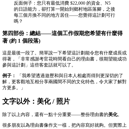
反面例子：您只有最低消費 $22,000 的資金、N5
的日語能力，卻打算一開始到鄉村地區落腳，之後
每三個月換不同的地方居住——您覺得這計劃可行
嗎？
第四部份：總結——這個工作假期您希望有什麼得
著 (約 1 個段落)
這是最後一段了。簡單說一下希望這計劃能令您有什麼成長或
得著，「非常感謝考官花時間看自己的理由書，很期望能成功
參與這計劃」這些客套話就可以了。
例子：
「我希望透過遊歷和與日本人相處而得到更深切的了
解，更客觀地互相分享兩國間不同的文化特色，令大家了解對
方更多。」
文字以外：美化 / 照片
除了以上內容，還有一點十分重要——整份理由書的
美化
。
很多朋友以為理由書像作文一樣，把內容寫好就夠。但實際上