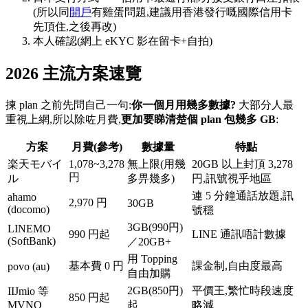
(所以同
開戶
有雞蛋問題,建議用香港發行嘅國際信用卡
先頂住,之後再改)
本人確認(網上 eKYC 影在留卡+自拍)
2026 主流方案速覽
揀 plan 之前先問自己一句:
你一個月用幾多數據?
大部分人最
重視上網,所以除咗月費,
更加要睇清楚個 plan 包幾多 GB
:
方案
月費(參考)
數據量
特點
楽天モバイ
1,078~3,278
無上限(用幾
20GB 以上封頂 3,278
円
ル
多畀幾多)
円,訊號視乎地區
連 5 分鐘通話放題,訊
ahamo
2,970 円
30GB
(docomo)
號穩
3GB(990円)
LINEMO
990 円起
LINE 通訊唔計數據
(SoftBank)
／20GB+
用 Topping
基本費 0 円
課金制,自由度最高
povo (au)
自由加購
2GB(850円)
平價王,繁忙時段速度
IIJmio 等
850 円起
MVNO
起
略減